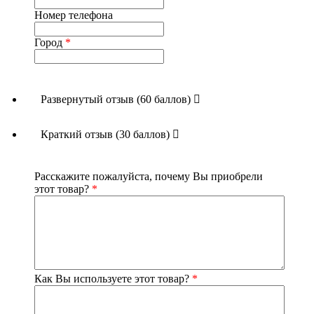
(гриб), лецитин.
Номер телефона
Пищевая ценность (на 100 г):
углеводы – 1 г, жиры –
97,8 г, белки – 1 г
Город
*
Энергетическая ценность
(на 100 г):
919 ккал (3848
кДж)
Развернутый отзыв (60 баллов)
Противопоказания:
индивидуальная непереносимость
компонентов.
Краткий отзыв (30 баллов)
Внимание:
следует помнить, что перед употреблением
любых сборов, настоев, бальзамов и т.п., выработанных
из растительного сырья, необходимо принять пробную
(уменьшенную в 4 раза) дозу для определения
Расскажите пожалуйста, почему Вы приобрели
индивидуальной непереносимости отдельных
этот товар?
*
компонентов, входящих в состав данного продукта.
Срок годности:
18 месяцев
Страна производства
: Россия
Как Вы используете этот товар?
*