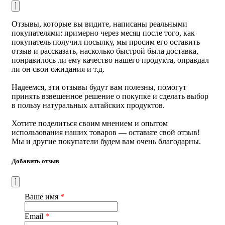
Способ применения:
по 1 чайной ложке 2-3 раза в день
Отзывы, которые вы видите, написаны реальными
за 20 минут до еды или во время приема пищи.
покупателями: примерно через месяц после того, как
Допускается естественный осадок. Перед употреблением
покупатель получил посылку, мы просим его оставить
взболтать.
отзыв и рассказать, насколько быстрой была доставка,
понравилось ли ему качество нашего продукта, оправдал
Продолжительность приема – 1 месяц. При
ли он свои ожидания и т.д.
необходимости прием можно повторить.
Приятные органолептические свойства масла позволяют
Надеемся, эти отзывы будут вам полезны, помогут
применять его для приготовления горячих блюд, заправки
принять взвешенное решение о покупке и сделать выбор
салатов и т.д. без определенной дозировки, удачно
в пользу натуральных алтайских продуктов.
сочетается в кулинарии с другими растительными
маслами.
Хотите поделиться своим мнением и опытом
использования наших товаров — оставьте свой отзыв!
Возможно использование в качестве косметического
Мы и другие покупатели будем вам очень благодарны.
средства.
Добавить отзыв
При дерматологических заболеваниях или травмах кожи
масло рекомендуется наносить на поврежденные участки
кожи 2 раза в день - утром и вечером (через 10 минут
после нанесения остатки масла следует удалить с
Ваше имя
*
помощью бумажной салфетки).
Email
*
Состав:
масло подсолнечное рафинированное, шиитаке