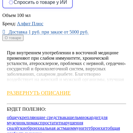
Спросить о товаре у ИИ
Объем
100 мл
Бренд:
Алфит Плюс
Доставка 1 руб. при заказе от 5000 руб.
О товаре
При внутреннем употреблении в восточной медицине
применяют при слабом иммунитете, хронической
усталости, атеросклерозе, проблемах с нервной, сердечно-
сосудистой и бронхолегочной систем, вирусных
заболеваниях, сахарном диабете. Благотворно
воздействует на женский и мужской организмы, улучшая
самочувствие и качество жизни.
РАЗВЕРНУТЬ ОПИСАНИЕ
Шиитаке
обладает иммуномодулирующим,
общеукрепляющим, бактерицидным, ранозаживляющим,
сахароснижающим, кровоочистительным,
БУДЕТ ПОЛЕЗНО:
антиоксидантным, омолаживающим действиями.
Способствует укреплению иммунитета, нормализации
общеукрепляющие средства
кашель
миокардит
для
уровня холестерина в крови, выведению из организма
мужчин
климакс
простатит
нарушения
солей тяжелых металлов, радионуклидов и различных
сна
лёгкие
бронхиальная астма
иммунитет
бронхит
общая
токсинов. При внутреннем употреблении в восточной