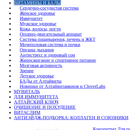
ВИТАМИНЫ И БАДЫ
Сердечно-сосудистая система
Женское здоровье
Иммунитет
Мужское здоровье
Кожа, волосы, ногти
Опорно-двигательный аппарат
Система пищеварения, печень и ЖКТ
Мочеполовая система и почки
Органы дыхания
Антистресс и здоровый сон
Жиросжигание и спортивное питание
Мозговая активность
Зрение
Детское здоровье
БАДы от Алтайвиты
Новинки от Алтайвитаминов и CloverLabs
МУВИТАЛЬ
ДЛЯ ИММУНИТЕТА
АЛТАЙСКИЙ КЛЮЧ
ОЧИЩЕНИЕ И ПОХУДЕНИЕ
ВИТАСЛИМ
АНТИЭЙДЖ‑ПОДБОРКА: КОЛЛАГЕН И СОЮЗНИКИ
Концентрат Для по