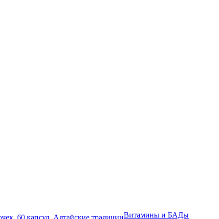
Витамины и БАДы
чек, 60 капсул, Алтайские традиции