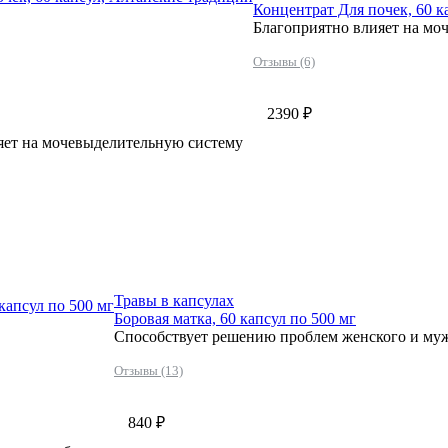
Концентрат Для почек, 60 к
Благоприятно влияет на мо
Отзывы (6)
2390 ₽
яет на мочевыделительную систему
Травы в капсулах
 капсул по 500 мг
Боровая матка, 60 капсул по 500 мг
Способствует решению проблем женского и муж
Отзывы (13)
840 ₽