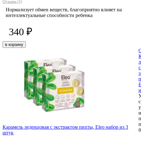
Отзывы (3)
Нормализует обмен веществ, благоприятно влияет на
интеллектуальные способности ребенка
340 ₽
в корзину
л
с
э
п
E
и
с
у
и
п
Карамель леденцовая с экстрактом пихты, Eleo набор из 3
б
штук