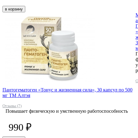
в корзину
а
П
«
ж
3
р
О
Пантогематоген «Тонус и жизненная сила», 30 капсул по 500
мг ТМ Алтэя
Отзывы (7)
Повышает физическую и умственную работоспособность
990 ₽