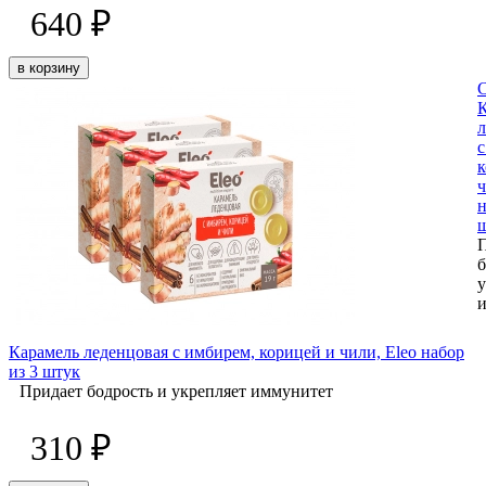
640 ₽
в корзину
л
с
к
ч
н
б
у
Карамель леденцовая с имбирем, корицей и чили, Eleo набор
из 3 штук
Придает бодрость и укрепляет иммунитет
310 ₽