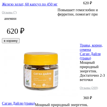
620 ₽
Железо хелат, 60 капсул по 450 мг
Повышает гемоглобин и
Отзывы (7)
ферритин, помогает при
анемии
620 ₽
в корзину
Травы, корни,
семена
Саган Дайля
(трава)
Мощный
природный
энергетик.
Достаточно 2-3
веточки
Отзывы (269)
360 ₽
Саган Дайля (трава)
Мощный природный энергетик.