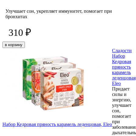
Улучшает сон, укрепляет иммунитет, помогает при
бронхитах
310 ₽
в корзину
Сладости
Набор
Кедровая
пряность
карамель
леденцовая
Eleo
Придает
силы и
энергию,
улучшает
сон,
помогает
при
Набор Кедровая пряность карамель леденцовая, Eleo
заболевани
дыхательн