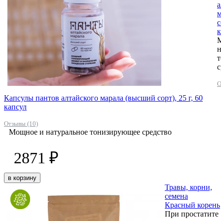
а
м
с
к
н
с
О
Капсулы пантов алтайского марала (высший сорт), 25 г, 60
капсул
Отзывы (10)
Мощное и натуральное тонизирующее средство
2871 ₽
в корзину
Травы, корни,
семена
Красный корень
При простатите