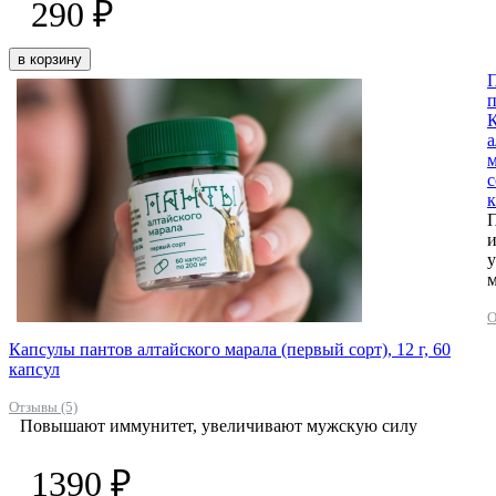
290 ₽
в корзину
К
а
м
с
к
и
О
Капсулы пантов алтайского марала (первый сорт), 12 г, 60
капсул
Отзывы (5)
Повышают иммунитет, увеличивают мужскую силу
1390 ₽