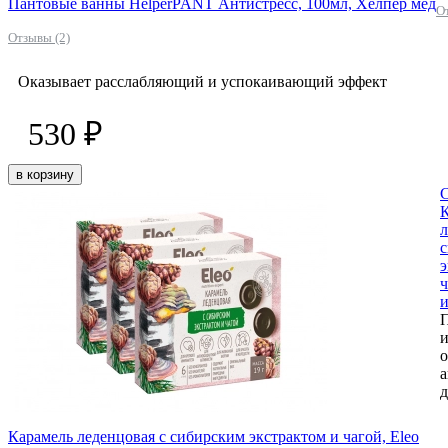
Пантовые ванны HelperPANT Антистресс, 100мл, Хелпер мед
О
Отзывы (2)
Оказывает расслабляющий и успокаивающий эффект
530 ₽
в корзину
л
э
ч
и
и
о
д
Карамель леденцовая с сибирским экстрактом и чагой, Eleo