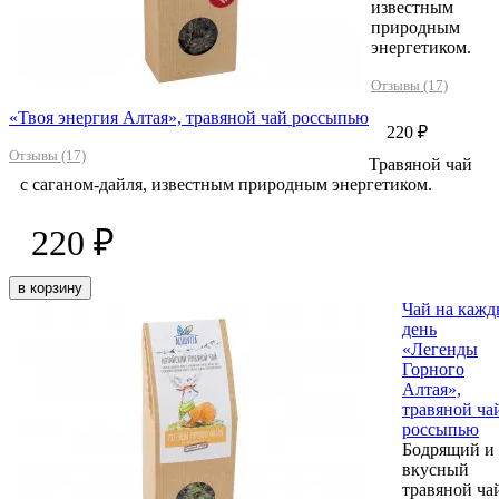
известным
природным
энергетиком.
Отзывы (17)
«Твоя энергия Алтая», травяной чай россыпью
220 ₽
Отзывы (17)
Травяной чай
с саганом-дайля, известным природным энергетиком.
220 ₽
в корзину
Чай на каж
день
«Легенды
Горного
Алтая»,
травяной ча
россыпью
Бодрящий и
вкусный
травяной ча