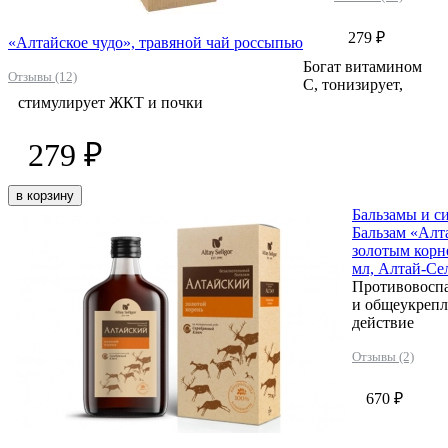
279 ₽
«Алтайское чудо», травяной чай россыпью
Богат витамином
Отзывы (12)
С, тонизирует,
стимулирует ЖКТ и почки
279 ₽
в корзину
Бальзамы и с
Бальзам «Алт
золотым корн
мл, Алтай-Се
Противовосп
и общеукреп
действие
Отзывы (2)
670 ₽