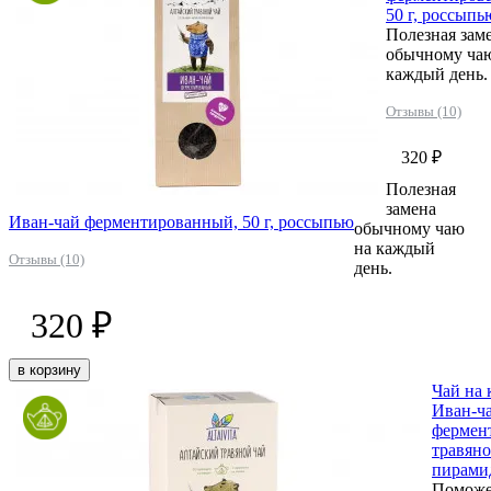
50 г, россыпь
Полезная зам
обычному ча
каждый день.
Отзывы (10)
320 ₽
Полезная
замена
Иван-чай ферментированный, 50 г, россыпью
обычному чаю
на каждый
Отзывы (10)
день.
320 ₽
в корзину
Чай на
Иван-ч
фермен
травяно
пирами
Поможе