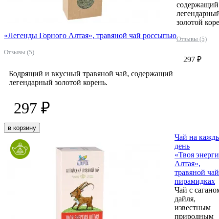
содержащий
легендарны
золотой коре
«Легенды Горного Алтая», травяной чай россыпью
Отзывы (5)
Отзывы (5)
297 ₽
Бодрящий и вкусный травяной чай, содержащий
легендарный золотой корень.
297 ₽
в корзину
Чай на кажд
день
«Твоя энерги
Алтая»,
травяной чай
пирамидках
Чай с сагано
дайля,
известным
природным