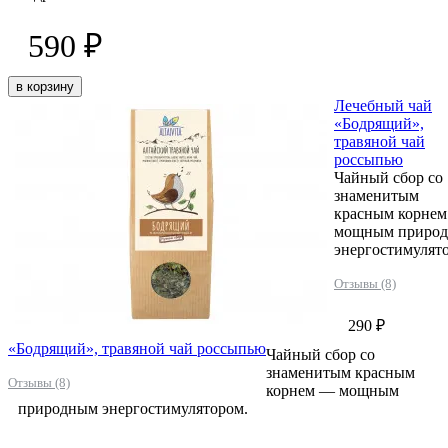
590 ₽
в корзину
Лечебный чай
«Бодрящий»,
травяной чай
россыпью
Чайный сбор со
знаменитым
красным корне
мощным приро
энергостимулят
Отзывы (8)
290 ₽
«Бодрящий», травяной чай россыпью
Чайный сбор со
знаменитым красным
Отзывы (8)
корнем — мощным
природным энергостимулятором.