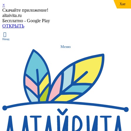
Хит
Хит
Хит
Хит
Хит
Хит
Хит
Хит
Хит
Хит
Хит
×
Скачайте приложение!
altaivita.ru
Бесплатно - Google Play
ОТКРЫТЬ
Назад
Меню