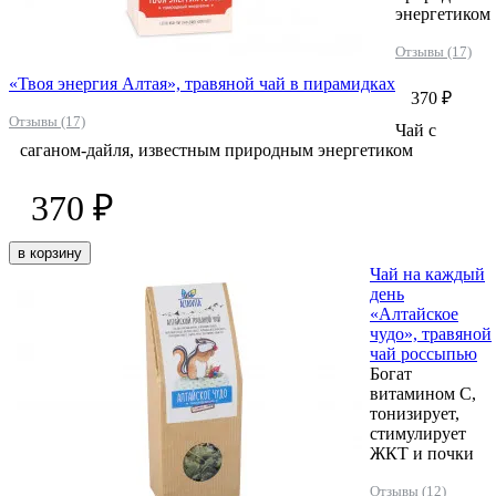
энергетиком
Отзывы (17)
«Твоя энергия Алтая», травяной чай в пирамидках
370 ₽
Отзывы (17)
Чай с
саганом-дайля, известным природным энергетиком
370 ₽
в корзину
Чай на каждый
день
«Алтайское
чудо», травяной
чай россыпью
Богат
витамином С,
тонизирует,
стимулирует
ЖКТ и почки
Отзывы (12)