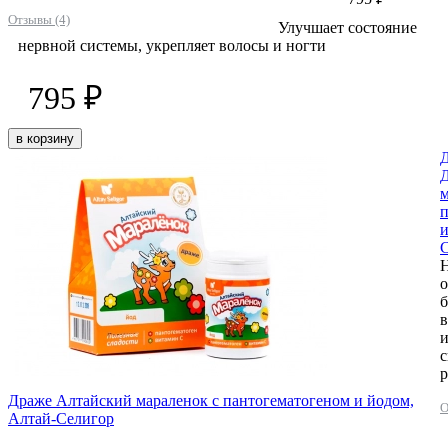
Отзывы (4)
Улучшает состояние
нервной системы, укрепляет волосы и ногти
795 ₽
в корзину
Д
м
п
и
о
б
в
и
с
р
Драже Алтайский мараленок с пантогематогеном и йодом,
О
Алтай-Селигор