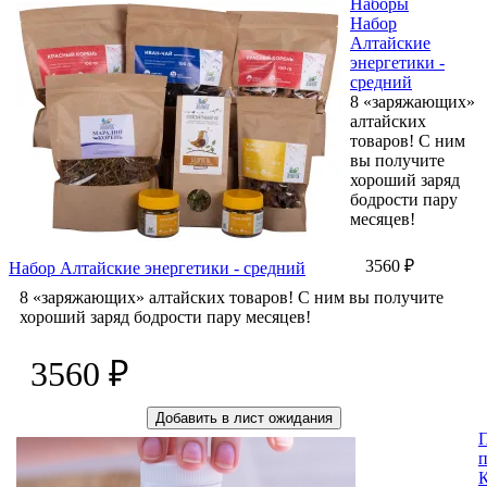
Наборы
Набор
Алтайские
энергетики -
средний
8 «заряжающих»
алтайских
товаров! С ним
вы получите
хороший заряд
бодрости пару
месяцев!
3560 ₽
Набор Алтайские энергетики - средний
8 «заряжающих» алтайских товаров! С ним вы получите
хороший заряд бодрости пару месяцев!
3560 ₽
Добавить в лист ожидания
К