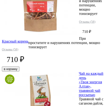
и нарушениях
потенции,
мощно
тонизирует
Отзывы (58)
710 ₽
При
Красный корень
простатите и нарушениях потенции, мощно
тонизирует
Отзывы (58)
710 ₽
в корзину
Чай на каждый
день
«Твоя энергия
Алтая»,
травяной чай
россыпью
Травяной чай с
саганом-дайля,