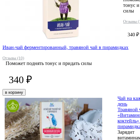
тонус и
силы
Отзывы (
340 ₽
Иван-чай ферментированный, травяной чай в пирамидках
Отзывы (10)
Поможет поднять тонус и придать силы
340 ₽
в корзину
Чай на ка
день
Травяной 
«Витамин
коктейль»
пирамидк
Зарядит
витамина