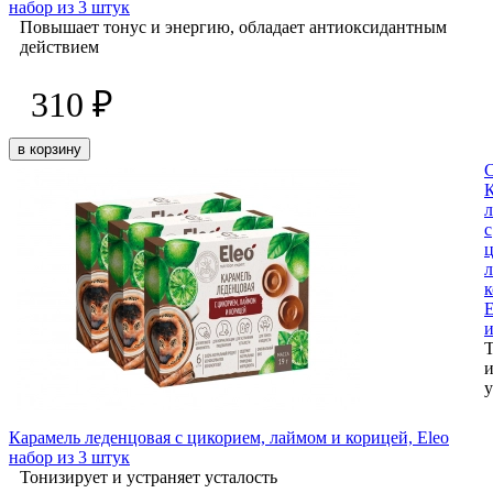
набор из 3 штук
Повышает тонус и энергию, обладает антиоксидантным
действием
310 ₽
в корзину
л
с
ц
к
E
и
Т
и
у
Карамель леденцовая с цикорием, лаймом и корицей, Eleo
набор из 3 штук
Тонизирует и устраняет усталость