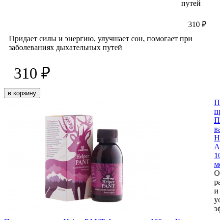
путей
310 ₽
Придает силы и энергию, улучшает сон, помогает при
заболеваниях дыхательных путей
310 ₽
в корзину
П
п
П
в
H
А
1
м
О
р
и
у
э