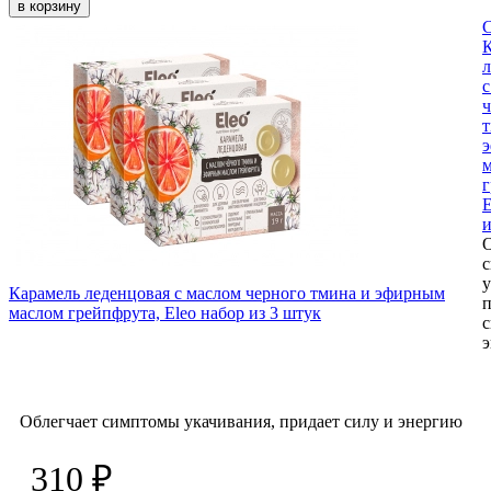
в корзину
л
с
ч
т
г
E
и
О
у
Карамель леденцовая с маслом черного тмина и эфирным
п
маслом грейпфрута, Eleo набор из 3 штук
с
Облегчает симптомы укачивания, придает силу и энергию
310 ₽