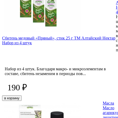
Н
4
Н
ш
м
в
Сбитень медовый «Пряный», стик 25 г ТМ Алтайский Нектар
с
Набор из 4 штук
н
п
Набор из 4 штук. Благодаря макро- и микроэлементам в
составе, сбитень незаменим в периоды пов...
190 ₽
в корзину
Масла
Масло
агарикус
лецитин