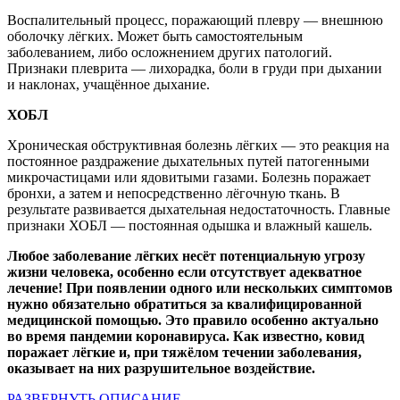
Воспалительный процесс, поражающий плевру — внешнюю
оболочку лёгких. Может быть самостоятельным
заболеванием, либо осложнением других патологий.
Признаки плеврита — лихорадка, боли в груди при дыхании
и наклонах, учащённое дыхание.
ХОБЛ
Хроническая обструктивная болезнь лёгких — это реакция на
постоянное раздражение дыхательных путей патогенными
микрочастицами или ядовитыми газами. Болезнь поражает
бронхи, а затем и непосредственно лёгочную ткань. В
результате развивается дыхательная недостаточность. Главные
признаки ХОБЛ — постоянная одышка и влажный кашель.
Любое заболевание лёгких несёт потенциальную угрозу
жизни человека, особенно если отсутствует адекватное
лечение! При появлении одного или нескольких симптомов
нужно обязательно обратиться за квалифицированной
медицинской помощью. Это правило особенно актуально
во время пандемии коронавируса. Как известно, ковид
поражает лёгкие и, при тяжёлом течении заболевания,
оказывает на них разрушительное воздействие.
РАЗВЕРНУТЬ ОПИСАНИЕ