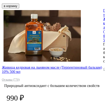
в корзину
к
л
б
5
а
к
с
Живица кедровая на льняном масле (Терпентиновый бальзам)
О
10% 500 мл
Отзывы (770)
Природный антиоксидант с большим количеством свойств
990 ₽