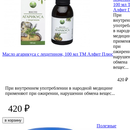
100 мл 
Алфит 
При
внутрен
употреб
в народ
медици
примен
при
ожирени
Масло агарикуса с лецитином, 100 мл ТМ Алфит Плюс
наруше
обмена
вещес...
420 ₽
При внутреннем употреблении в народной медицине
применяют при ожирении, нарушении обмена вещес...
420 ₽
в корзину
Полезные