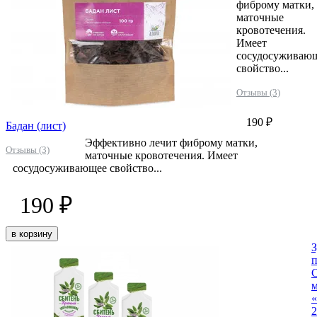
фиброму матки,
маточные
кровотечения.
Имеет
сосудосуживаю
свойство...
Отзывы (3)
190 ₽
Бадан (лист)
Эффективно лечит фиброму матки,
Отзывы (3)
маточные кровотечения. Имеет
сосудосуживающее свойство...
190 ₽
в корзину
З
«
2