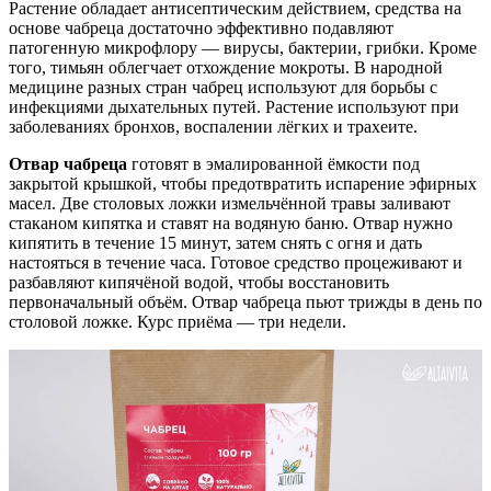
Растение обладает антисептическим действием, средства на
основе чабреца достаточно эффективно подавляют
патогенную микрофлору — вирусы, бактерии, грибки. Кроме
того, тимьян облегчает отхождение мокроты. В народной
медицине разных стран чабрец используют для борьбы с
инфекциями дыхательных путей. Растение используют при
заболеваниях бронхов, воспалении лёгких и трахеите.
Отвар чабреца
готовят в эмалированной ёмкости под
закрытой крышкой, чтобы предотвратить испарение эфирных
масел. Две столовых ложки измельчённой травы заливают
стаканом кипятка и ставят на водяную баню. Отвар нужно
кипятить в течение 15 минут, затем снять с огня и дать
настояться в течение часа. Готовое средство процеживают и
разбавляют кипячёной водой, чтобы восстановить
первоначальный объём. Отвар чабреца пьют трижды в день по
столовой ложке. Курс приёма — три недели.