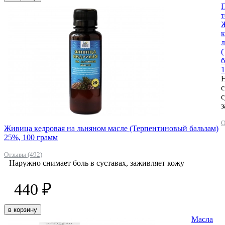
к
л
б
1
с
с
з
О
Живица кедровая на льняном масле (Терпентиновый бальзам)
25%, 100 грамм
Отзывы (492)
Наружно снимает боль в суставах, заживляет кожу
440 ₽
в корзину
Масла