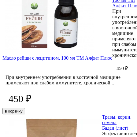
100 мл ТМ
Алфит Плю
При
внутренне
употреблен
в восточно
медицине
применяют
при слабом
иммунитете
хронической
Масло рейши с лецитином, 100 мл ТМ Алфит Плюс
450 ₽
При внутреннем употреблении в восточной медицине
применяют при слабом иммунитете, хронической...
450 ₽
в корзину
Травы, корни,
семена
Бадан (лист)
Эффективно леч