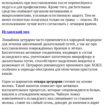
использовать при восстановлении после перенесённого
недуга и для профилактики. Кроме того, растительные
средства снабжают организм витаминами и
микроэлементами, усиливая естественную защиту. Тем не
менее полностью полагаться только на травы — опасно. Их
использование лучше всего согласовать с лечащим врачом.
Исландский мох
Лишайник цетрария часто применяется в народной медицине
для лечения заболеваний дыхательный путей, а так же при
восстановлении повреждённых бронхов и лёгких.
Биологически активные соединения, входящие в состав
исландского мха, уничтожают патогенную микрофлору в
дыхательных путях, способствуют выделению мокроты и
разжижают её. Цетрарию рекомендуют принимать при ХОБЛ,
особенно в периоды обострения для облегчения приступов
кашля.
Один из вариантов
отвара цетрарии
готовят на основе
молока. Такой напиток помогает при затяжных
воспалительных процессах, которые сопровождаются болью,
кашлем и отхождением мокроты. Чайную ложку
измельчённого исландского мха смешивают со стаканом
молока, ставят на слабый огонь, доводят до кипения и варят