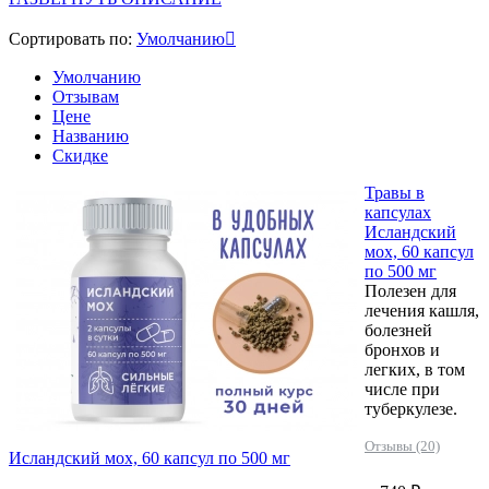
Сортировать по:
Умолчанию
Умолчанию
Отзывам
Цене
Названию
Скидке
Травы в
капсулах
Исландский
мох, 60 капсул
по 500 мг
Полезен для
лечения кашля,
болезней
бронхов и
легких, в том
числе при
туберкулезе.
Отзывы (20)
Исландский мох, 60 капсул по 500 мг