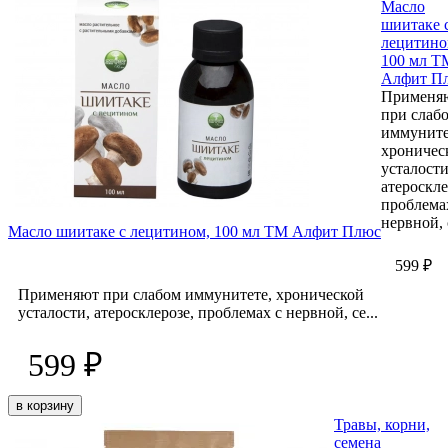
Масло
шиитаке 
лецитино
100 мл Т
Алфит П
Применя
при слаб
иммуните
хроничес
усталости
атероскле
проблема
нервной, с
Масло шиитаке с лецитином, 100 мл ТМ Алфит Плюс
599 ₽
Применяют при слабом иммунитете, хронической
усталости, атеросклерозе, проблемах с нервной, се...
599 ₽
в корзину
Травы, корни,
семена