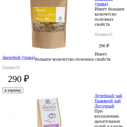
(трава)
Имеет большое
количетсво
полезных
свойств
Отзывы (3)
290 ₽
Имеет
Зверобой (трава)
большое количетсво полезных свойств
Отзывы (3)
290 ₽
в корзину
Лечебный чай
Травяной чай
Легочный
При
воспалениях
дыхательных
путей и кашле