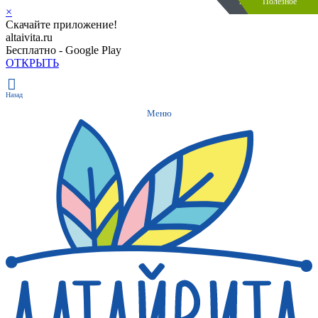
Акция закончилась
Полезное
Полезное
×
Скачайте приложение!
altaivita.ru
Бесплатно - Google Play
ОТКРЫТЬ
Назад
Меню