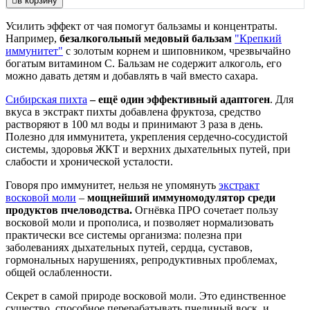
в корзину
Усилить эффект от чая помогут бальзамы и концентраты.
Например,
безалкогольный медовый бальзам
"Крепкий
иммунитет"
с золотым корнем и шиповником, чрезвычайно
богатым витамином С. Бальзам не содержит алкоголь, его
можно давать детям и добавлять в чай вместо сахара.
Сибирская пихта
– ещё один эффективный адаптоген
. Для
вкуса в экстракт пихты добавлена фруктоза, средство
растворяют в 100 мл воды и принимают 3 раза в день.
Полезно для иммунитета, укрепления сердечно-сосудистой
системы, здоровья ЖКТ и верхних дыхательных путей, при
слабости и хронической усталости.
Говоря про иммунитет, нельзя не упомянуть
экстракт
восковой моли
–
мощнейший иммуномодулятор среди
продуктов пчеловодства.
Огнёвка ПРО сочетает пользу
восковой моли и прополиса, и позволяет нормализовать
практически все системы организма: полезна при
заболеваниях дыхательных путей, сердца, суставов,
гормональных нарушениях, репродуктивных проблемах,
общей ослабленности.
Секрет в самой природе восковой моли. Это единственное
существо, способное перерабатывать пчелиный воск, и