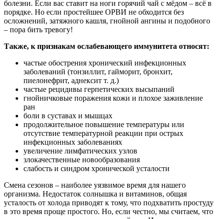
болезни. Если вас ставит на ноги горячий чай с мёдом – всё в
порядке. Но если простейшее ОРВИ не обходится без
осложнений, затяжного кашля, гнойной ангины и подобного
– пора бить тревогу!
Также, к признакам ослабевающего иммунитета относят:
частые обострения хронический инфекционных
заболеваний (тонзиллит, гайморит, бронхит,
пиелонефрит, аднексит т. д.)
частые рецидивы герпетических высыпаний
гнойничковые поражения кожи и плохое заживление
ран
боли в суставах и мышцах
продолжительное повышение температуры или
отсутствие температурной реакции при острых
инфекционных заболеваниях
увеличение лимфатических узлов
злокачественные новообразования
слабость и синдром хронической усталости
Смена сезонов – наиболее уязвимое время для нашего
организма. Недостаток солнышка и витаминов, общая
усталость от холода приводят к тому, что подхватить простуду
в это время проще простого. Но, если честно, мы считаем, что