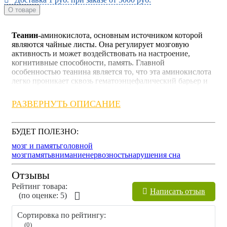
О товаре
Теанин
-аминокислота, основным источником которой
являются чайные листы. Она регулирует мозговую
активность и может воздействовать на настроение,
когнитивные способности, память. Главной
особенностью теанина является то, что эта аминокислота
легко проникает сквозь гематоэнцефалический барьер и
попадает в мозг. Теанин способен качественно расслабить
организм, перейти в состояние покоя, без угнетения ЦНС.
РАЗВЕРНУТЬ ОПИСАНИЕ
В таком состоянии поддерживается деятельность
сердечной и сосудистой системы, улучшается внимание и
БУДЕТ ПОЛЕЗНО:
память. Снижает эмоциональное и нервное напряжение.
Состояние покоя приводит к улучшению кровообращения
мозг и память
головной
и нормализации артериального давления. Положительно
мозг
память
внимание
нервозность
нарушения сна
влияет на ночной сон, улучшается его продолжительность
и качество. Успокаивающий и расслабляющий эффект
Отзывы
наступает из-за повышения гамма-аминомасляной
Рейтинг товара:
кислоты в организме.
Написать отзыв
(по оценкe: 5)
Аминокислота управляет важными функциями. Передает
Сортировка по рейтингу:
информацию с одной аминокислоты на другую,
(0)
вследствие чего организм способен ощущать и