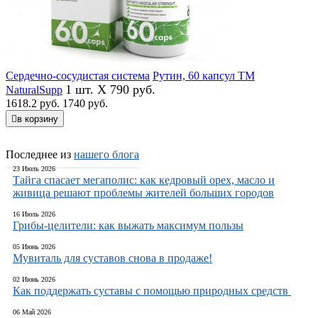
Сердечно-сосудистая система
Рутин, 60 капсул ТМ
1 шт. X 790 руб.
NaturalSupp
1618.2 руб.
1740 руб.
в корзину
Последнее из
нашего блога
23 Июль 2026
Тайга спасает мегаполис: как кедровый орех, масло и
живица решают проблемы жителей больших городов
16 Июль 2026
Грибы-целители: как выжать максимум пользы
05 Июнь 2026
Мувиталь для суставов снова в продаже!
02 Июнь 2026
Как поддержать суставы с помощью природных средств
06 Май 2026