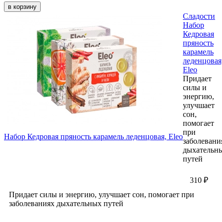
в корзину
Сладости
Набор
Кедровая
пряность
карамель
леденцовая
Eleo
Придает
силы и
энергию,
улучшает
сон,
помогает
при
Набор Кедровая пряность карамель леденцовая, Eleo
заболевани
дыхательн
путей
310 ₽
Придает силы и энергию, улучшает сон, помогает при
заболеваниях дыхательных путей