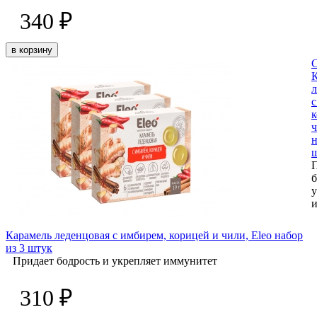
340 ₽
в корзину
л
с
к
ч
н
б
у
Карамель леденцовая с имбирем, корицей и чили, Eleo набор
из 3 штук
Придает бодрость и укрепляет иммунитет
310 ₽