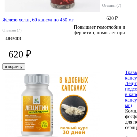
Отзывы (7)
620 ₽
Железо хелат, 60 капсул по 450 мг
Повышает гемоглобин и
Отзывы (7)
ферритин, помогает при
анемии
620 ₽
в корзину
Трав
капсу
Леци
подс
в кап
капсу
мг)
Комп
фосф
для п
сердц