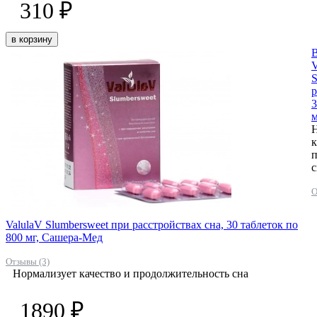
310 ₽
в корзину
V
S
р
3
м
к
п
с
О
ValulaV Slumbersweet при расстройствах сна, 30 таблеток по
800 мг, Сашера-Мед
Отзывы (3)
Нормализует качество и продолжительность сна
1890 ₽