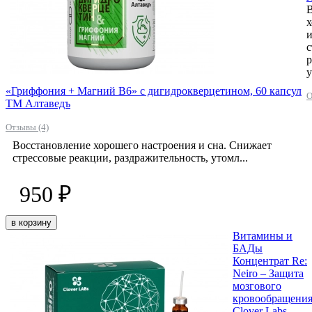
В
х
и
с
р
у
«Гриффония + Магний В6» с дигидрокверцетином, 60 капсул
О
ТМ Алтаведъ
Отзывы (4)
Восстановление хорошего настроения и сна. Снижает
стрессовые реакции, раздражительность, утомл...
950 ₽
в корзину
Витамины и
БАДы
Концентрат Re:
Neiro – Защита
мозгового
кровообращения
Clover Labs