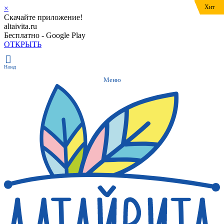
Хит
Хит
Хит
Хит
Хит
Хит
×
Скачайте приложение!
altaivita.ru
Бесплатно - Google Play
ОТКРЫТЬ
Назад
Меню