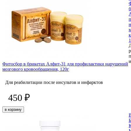
Ф
б
А
м
к
1
п
и
Фитосбор в брикетах Алфит-31 для профилактики нарушений
мозгового кровообращения, 120г
Для реабилитации после инсультов и инфарктов
450 ₽
в корзину