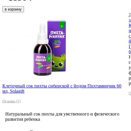
в корзину
Д
з
с
6
с
у
ф
р
р
Клеточный сок пихты сибирской с йодом Пихтаминчик 60
мл, Solagift
О
Отзывы (1)
Натуральный сок пихты для умственного и физического
развития ребенка