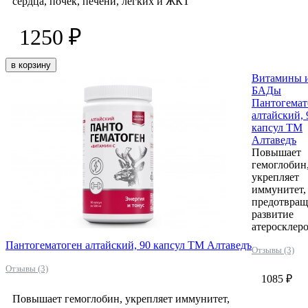
сердца, почек, печени, легких и ЖКТ
1250 ₽
в корзину
Витамины 
БАДы
Пантогемат
алтайский, 
капсул ТМ
Алтаведъ
Повышает
гемоглобин
укрепляет
иммунитет,
предотвращ
развитие
атеросклеро
Пантогематоген алтайский, 90 капсул ТМ Алтаведъ
Отзывы (3)
Отзывы (3)
1085 ₽
Повышает гемоглобин, укрепляет иммунитет,