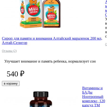
м
м
п
н
с
Сироп для памяти и внимания Алтайский мараленок 200 мл,
Алтай-Селигор
О
Отзывы (2)
Улучшает внимание и память ребенка, нормализует сон
540 ₽
в корзину
Витамины и
БАДы
Ноотропный
комплекс, 120
капсул ТМ