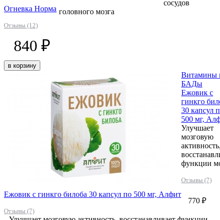
сосудов
Огневка Норма
головного мозга
Отзывы (12)
840 ₽
в корзину
Витамины 
БАДы
Ежовик с
гинкго бил
30 капсул 
500 мг, Ал
Улучшает
мозговую
активность
восстанавл
функции м
Отзывы (7)
Ежовик с гинкго билоба 30 капсул по 500 мг, Алфит
770 ₽
Отзывы (7)
Улучшает мозговую активность, восстанавливает функции