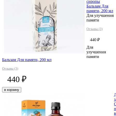
сиропы
Бальзам Для
памяти, 200 мл
Для улучшения
памяти
Отзывы (3)
440 ₽
Для
улучшения
памяти
Бальзам Для памяти, 200 мл
Отзывы (3)
440 ₽
в корзину
Д
з
С
п