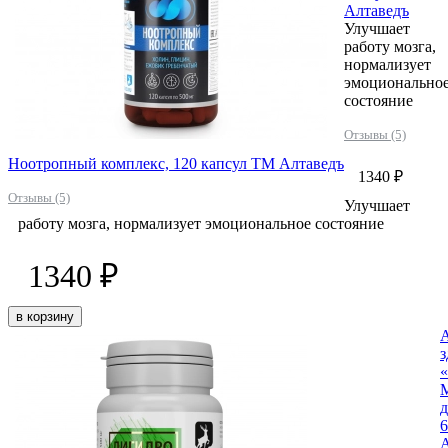
Алтаведъ
Улучшает
работу мозга,
нормализует
эмоционально
состояние
Отзывы (5)
Ноотропный комплекс, 120 капсул ТМ Алтаведъ
1340 ₽
Отзывы (5)
Улучшает
работу мозга, нормализует эмоциональное состояние
1340 ₽
в корзину
А
з
д
6