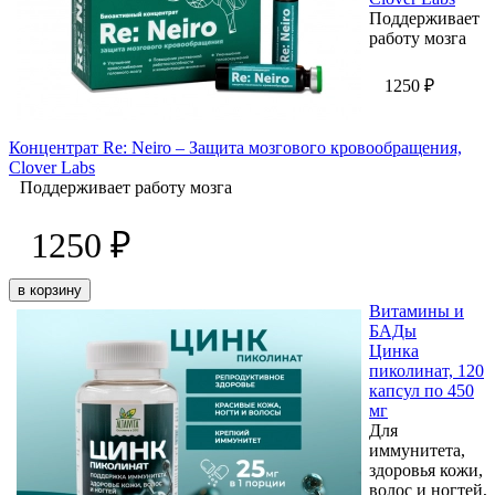
Поддерживает
работу мозга
1250 ₽
Концентрат Re: Neiro – Защита мозгового кровообращения,
Clover Labs
Поддерживает работу мозга
1250 ₽
в корзину
Витамины и
БАДы
Цинка
пиколинат, 120
капсул по 450
мг
Для
иммунитета,
здоровья кожи,
волос и ногтей,