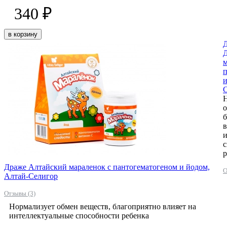
340 ₽
в корзину
Д
м
п
и
о
б
в
и
с
р
Драже Алтайский мараленок с пантогематогеном и йодом,
О
Алтай-Селигор
Отзывы (3)
Нормализует обмен веществ, благоприятно влияет на
интеллектуальные способности ребенка