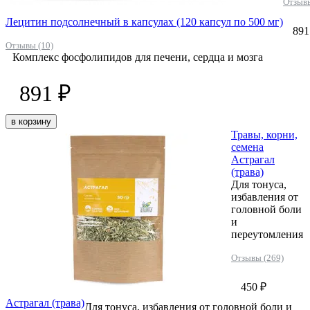
Отзывы
Лецитин подсолнечный в капсулах (120 капсул по 500 мг)
891
Отзывы (10)
Комплекс фосфолипидов для печени, сердца и мозга
891 ₽
в корзину
Травы, корни,
семена
Астрагал
(трава)
Для тонуса,
избавления от
головной боли
и
переутомления
Отзывы (269)
450 ₽
Астрагал (трава)
Для тонуса, избавления от головной боли и