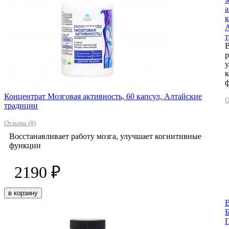
а
к
В
р
у
Концентрат Мозговая активность, 60 капсул, Алтайские
О
традиции
Отзывы (8)
Восстанавливает работу мозга, улучшает когнитивные
функции
2190 ₽
в корзину