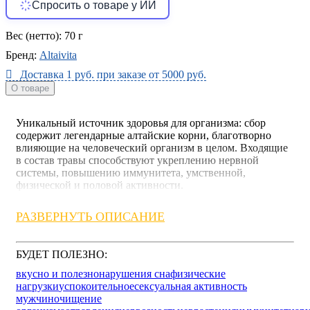
Спросить о товаре у ИИ
Вес (нетто):
70 г
Бренд:
Altaivita
Доставка 1 руб. при заказе от 5000 руб.
О товаре
Уникальный источник здоровья для организма: сбор
содержит легендарные алтайские корни, благотворно
влияющие на человеческий организм в целом. Входящие
в состав травы способствуют укреплению нервной
системы, повышению иммунитета, умственной,
физической и половой активности.
Травы, которые вошли в состав чая, собраны в одном из
РАЗВЕРНУТЬ ОПИСАНИЕ
самых экологически чистых регионов России — на
Алтае, и помимо неповторимого вкуса и аромата,
обладают следующими полезными свойствами:
БУДЕТ ПОЛЕЗНО:
Маралий корень
полезен для профилактики
вкусно и полезно
нарушения сна
физические
импотенции. Способствует снятию интоксикации
нагрузки
успокоительное
сексуальная активность
при алкоголизме. Помогает снизить концентрацию
мужчин
очищение
сахара в крови, повысить либидо. Способствует