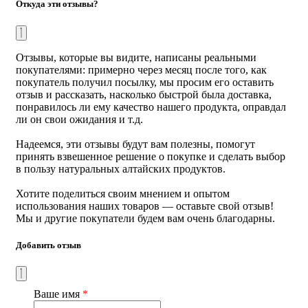
Откуда эти отзывы?
сопротивляемость инфекционным заболеваниям;
нормализовать уровень холестерина; регулировать
сердечный ритм; снизить повышенную температуру
тела; вывести лишнюю жидкость; нормализовать
Отзывы, которые вы видите, написаны реальными
работу мозга; повысить физическую выносливость.
покупателями: примерно через месяц после того, как
Листья брусники
благодаря большому количеству
покупатель получил посылку, мы просим его оставить
витамина С, содержащегося в растении,
отзыв и рассказать, насколько быстрой была доставка,
способствуют укреплению иммунитета и
понравилось ли ему качество нашего продукта, оправдал
восстановлению естественного барьера в борьбе с
ли он свои ожидания и т.д.
простудными заболеваниями. Полезны для людей,
перенесших тяжелые инфекционные заболевания,
Надеемся, эти отзывы будут вам полезны, помогут
для женщин в послеродовый период. Помогают
принять взвешенное решение о покупке и сделать выбор
восстанавливаться после курса строгой диеты и
в пользу натуральных алтайских продуктов.
тяжелых тренировок. Способствуют устранению
тревожного состояния и раздражительности.
Хотите поделиться своим мнением и опытом
использования наших товаров — оставьте свой отзыв!
Листья смородины
помогают бороться с
Мы и другие покупатели будем вам очень благодарны.
авитаминозом, укрепить иммунитет в период
простуд, восстановить организм после болезни,
придать бодрости после длительного
Добавить отзыв
переутомления. Сильный антиоксидант.
Иван-чай
помогает поднять тонус и придать сил,
снять напряжение и нормализовать сон.
Ваше имя
*
Способствует снятию воспаления и судорог, полезен
для укрепления сосудов.