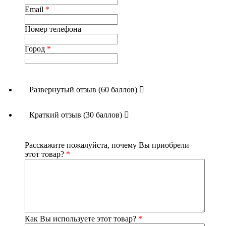
Лабазник
помогает укрепить иммунитет и
Email
*
нормализовать кровяное давление. Полезен при
нервном перенапряжении и бессоннице, а также
Номер телефона
при гинекологических заболеваниях.
Цвет василька
способствует выведению шлаков,
Город
*
токсинов и лишней жидкости из организма.
Состав:
земляника лесная (лист), лабазник, смородина
(лист), маралий корень, иван-чай, василек (цвет), лист
малины и брусники, красный корень
Развернутый отзыв (60 баллов)
Способ применения
: 1 столовую ложку чая залить 200-
Краткий отзыв (30 баллов)
250 мл кипятка. Плотно закрыть крышку заварника/
термоса, дать настояться 20-30 минут. Пить как обычный
чай.
Расскажите пожалуйста, почему Вы приобрели
Ограничения в употреблении:
людям с индивидуальной
этот товар?
*
непереносимостью компонентов сбора, беременным
женщинам и детям до 18 лет.
Условия хранения
: продукция должна храниться в
сухом, прохладном, защищенном от солнечного света
месте при температуре не выше 25°C и относительной
влажности воздуха не выше 75%
Как Вы используете этот товар?
*