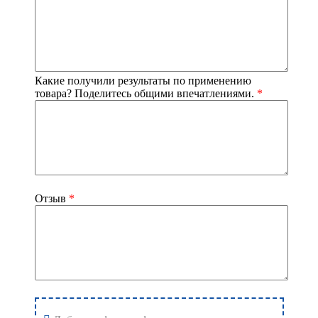
Срок годности
: 2 года. Дата изготовления указана на
упаковке
Масса нетто
: 70 г
Регистрационный номер декларации соответствия TC N
RU Д-RU.АЮ65.В.00024
Какие получили результаты по применению
товара? Поделитесь общими впечатлениями.
*
Страна производства
: Россия
Отзыв
*