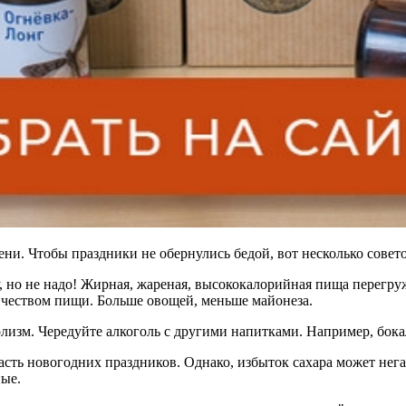
ени. Чтобы праздники не обернулись бедой, вот несколько совето
у, но не надо! Жирная, жареная, высококалорийная пища перегруж
личеством пищи. Больше овощей, меньше майонеза.
олизм. Чередуйте алкоголь с другими напитками. Например, бока
асть новогодних праздников. Однако, избыток сахара может нег
ные.