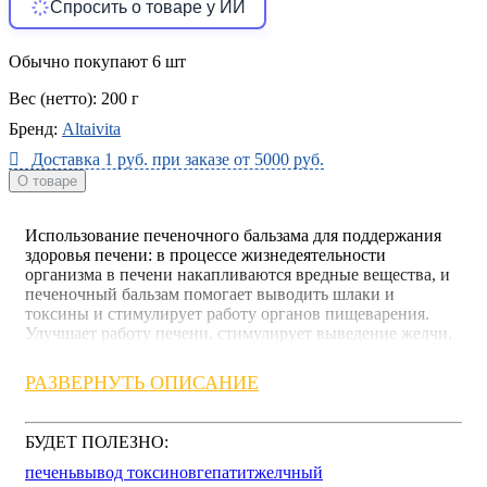
Спросить о товаре у ИИ
Обычно покупают 6 шт
Вес (нетто):
200 г
Бренд:
Altaivita
Доставка 1 руб. при заказе от 5000 руб.
О товаре
Использование печеночного бальзама для поддержания
здоровья печени: в процессе жизнедеятельности
организма в печени накапливаются вредные вещества, и
печеночный бальзам помогает выводить шлаки и
токсины и стимулирует работу органов пищеварения.
Улучшает работу печени, стимулирует выведение желчи,
выводит токсины, восстанавливает поврежденную
структуру клеток, улучшает обмен веществ. Благодаря
РАЗВЕРНУТЬ ОПИСАНИЕ
уникальному составу бальзама, он оказывает еще и
гепатопротекторный эффект.
БУДЕТ ПОЛЕЗНО:
Полезные свойства напитка обусловлены действием
природных компонентов, которые не имеют
печень
вывод токсинов
гепатит
желчный