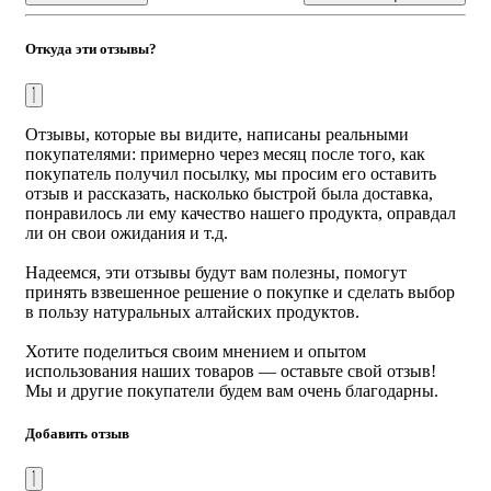
время еды.
1 баночки
хватает на
5 дней приема.
Минимальный курс - 10 дней. Рекомендуемый курс
Откуда эти отзывы?
приема - 1 месяц. При необходимоти приём можно
повторить. перед употреблением взбалтывать.
допускается образование осадка.
Противопоказания:
индивидуальная непереносимость
Отзывы, которые вы видите, написаны реальными
компонентов, беременность, кормление грудью,
покупателями: примерно через месяц после того, как
сахарный диабет.
покупатель получил посылку, мы просим его оставить
отзыв и рассказать, насколько быстрой была доставка,
Объем:
200 мл
понравилось ли ему качество нашего продукта, оправдал
ли он свои ожидания и т.д.
Срок годности:
2 года
Надеемся, эти отзывы будут вам полезны, помогут
Условия хранения:
хранить при температуре от 0 до
принять взвешенное решение о покупке и сделать выбор
+25 ℃ и относительной влажности воздуха не более 75%.
в пользу натуральных алтайских продуктов.
вскрытую упаковку рекомендуется хранить в
холодильнике. не использовать по истечении срока
Хотите поделиться своим мнением и опытом
годности, указанного на упаковке.
использования наших товаров — оставьте свой отзыв!
Мы и другие покупатели будем вам очень благодарны.
Страна производства
: Россия
Добавить отзыв