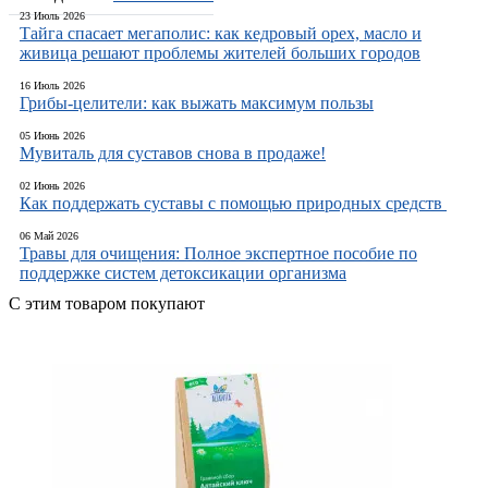
23 Июль 2026
Тайга спасает мегаполис: как кедровый орех, масло и
живица решают проблемы жителей больших городов
16 Июль 2026
Грибы-целители: как выжать максимум пользы
05 Июнь 2026
Мувиталь для суставов снова в продаже!
02 Июнь 2026
Как поддержать суставы с помощью природных средств
06 Май 2026
Травы для очищения: Полное экспертное пособие по
поддержке систем детоксикации организма
С этим товаром покупают