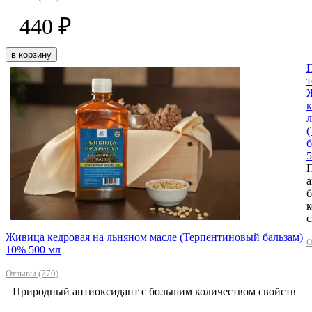
440 ₽
в корзину
к
л
б
5
а
к
с
Живица кедровая на льняном масле (Терпентиновый бальзам)
О
10% 500 мл
Отзывы (770)
Природный антиоксидант с большим количеством свойств