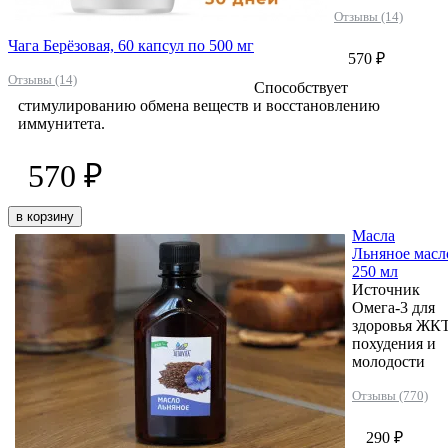
Отзывы (14)
Чага Берёзовая, 60 капсул по 500 мг
570 ₽
Отзывы (14)
Способствует
стимулированию обмена веществ и восстановлению
иммунитета.
570 ₽
в корзину
Масла
Льняное масл
250 мл
Источник
Омега-3 для
здоровья ЖКТ
похудения и
молодости
Отзывы (770)
290 ₽