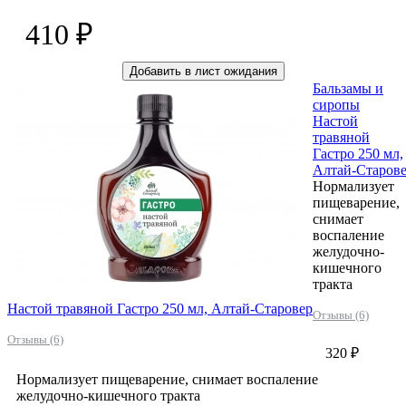
410 ₽
Добавить в лист ожидания
Бальзамы и
сиропы
Настой
травяной
Гастро 250 мл,
Алтай-Старов
Нормализует
пищеварение,
снимает
воспаление
желудочно-
кишечного
тракта
Настой травяной Гастро 250 мл, Алтай-Старовер
Отзывы (6)
Отзывы (6)
320 ₽
Нормализует пищеварение, снимает воспаление
желудочно-кишечного тракта