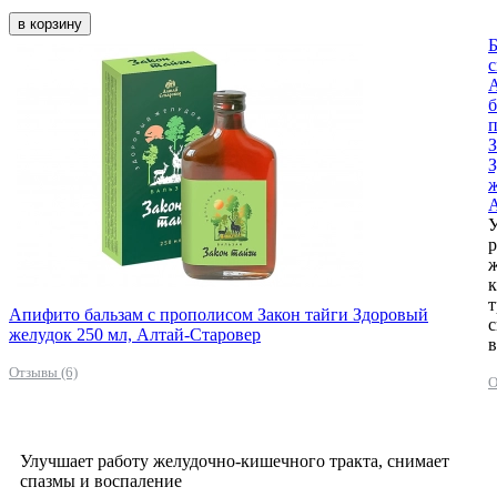
в корзину
Б
б
З
ж
А
р
ж
т
Апифито бальзам с прополисом Закон тайги Здоровый
с
желудок 250 мл, Алтай-Старовер
в
Отзывы (6)
О
Улучшает работу желудочно-кишечного тракта, снимает
спазмы и воспаление