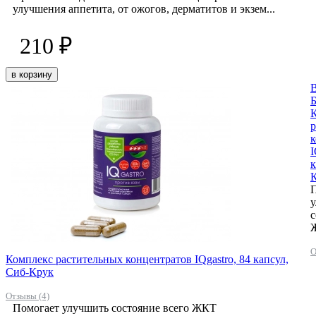
улучшения аппетита, от ожогов, дерматитов и экзем...
210 ₽
в корзину
р
к
I
к
с
О
Комплекс растительных концентратов IQgastro, 84 капсул,
Сиб-Крук
Отзывы (4)
Помогает улучшить состояние всего ЖКТ