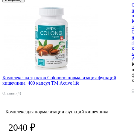
п
э
C
к
A
К
Комплекс экстрактов Colonorm нормализация функций
кишечника, 400 капсул ТМ Active life
О
Отзывы (4)
Комплекс для нормализации функций кишечника
2040 ₽