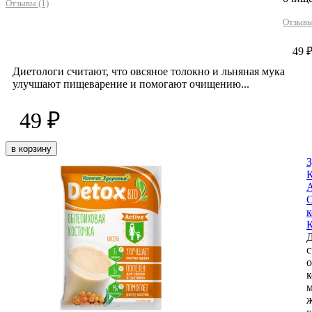
Отзывы (1)
Отзывы
49 
Диетологи считают, что овсяное толокно и льняная мука
улучшают пищеварение и помогают очищению...
49 ₽
в корзину
З
К
A
к
К
с
о
к
м
ж