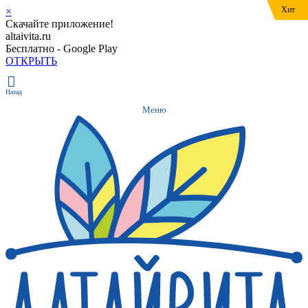
Хит
Хит
Хит
Хит
×
Скачайте приложение!
altaivita.ru
Бесплатно - Google Play
ОТКРЫТЬ
Назад
Меню