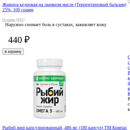
О
Живица кедровая на льняном масле (Терпентиновый бальзам)
25%, 100 грамм
Отзывы (492)
Наружно снимает боль в суставах, заживляет кожу
440 ₽
в корзину
С
с
с
к
4
к
К
Р
с
к
Рыбий жир капсулированный, 486 мг (180 капсул) ТМ Компас