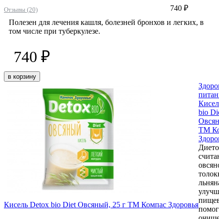
740 ₽
Отзывы (20)
Полезен для лечения кашля, болезней бронхов и легких, в
том числе при туберкулезе.
740 ₽
в корзину
Здоро
питан
Кисел
bio Di
Овсян
ТМ К
Здоро
Дието
счита
овсян
толок
льнян
улуч
пищев
Кисель Detox bio Diet Овсяный, 25 г ТМ Компас Здоровья
помо
очище