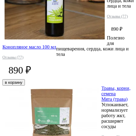
сердца, кожи
лица и тела
Отзывы (77)
890 ₽
Полезно
для
Конопляное масло 100 мл
пищеварения, сердца, кожи лица и
тела
Отзывы (77)
890 ₽
в корзину
Травы, корни,
семена
Мята (трава)
Успокаивает,
нормализует
работу жкт,
расширяет
сосуды