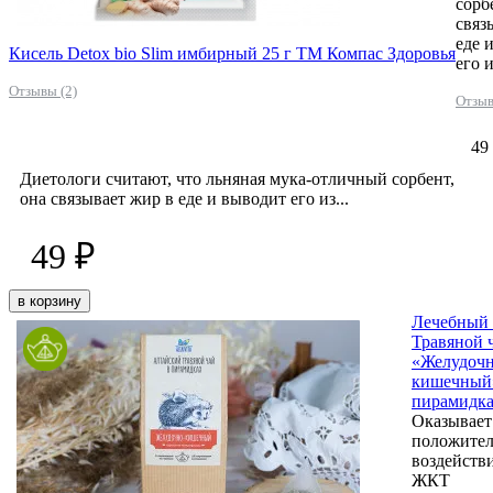
сорб
связ
еде 
Кисель Detox bio Slim имбирный 25 г ТМ Компас Здоровья
его и
Отзывы (2)
Отзыв
49
Диетологи считают, что льняная мука-отличный сорбент,
она связывает жир в еде и выводит его из...
49 ₽
в корзину
Лечебный 
Травяной 
«Желудочн
кишечный
пирамидк
Оказывает
положител
воздейств
ЖКТ