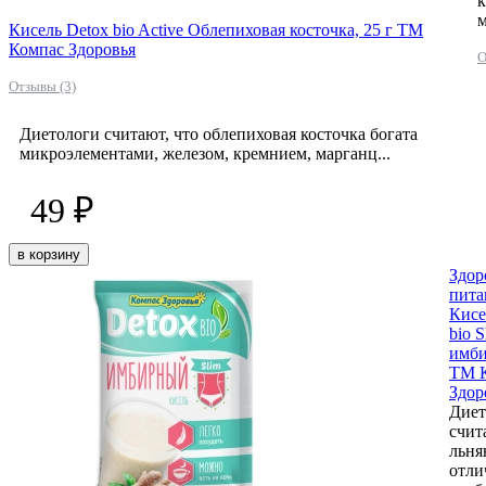
к
м
Кисель Detox bio Active Облепиховая косточка, 25 г ТМ
Компас Здоровья
О
Отзывы (3)
Диетологи считают, что облепиховая косточка богата
микроэлементами, железом, кремнием, марганц...
49 ₽
в корзину
Здор
пита
Кисе
bio S
имби
ТМ 
Здор
Диет
счит
льня
отл