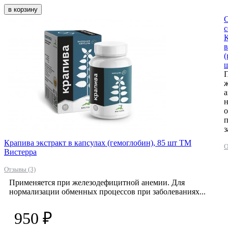
в корзину
С
с
К
в
(
П
а
п
з
Крапива экстракт в капсулах (гемоглобин), 85 шт ТМ
О
Вистерра
Отзывы (3)
Применяется при железодефицитной анемии. Для
нормализации обменных процессов при заболеваниях...
950 ₽