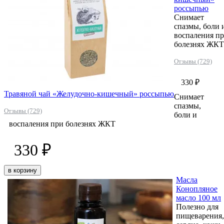
россыпью
Снимает
спазмы, боли 
воспаления п
болезнях ЖКТ
Отзывы (729)
330 ₽
Травяной чай «Желудочно-кишечный» россыпью
Снимает
спазмы,
Отзывы (729)
боли и
воспаления при болезнях ЖКТ
330 ₽
в корзину
Масла
Конопляное
масло 100 мл
Полезно для
пищеварения,