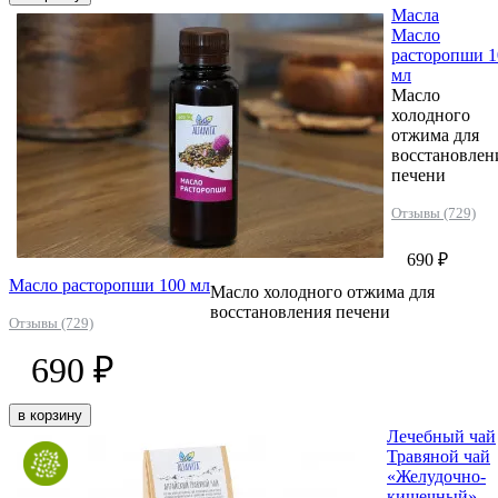
Масла
Масло
расторопши 1
мл
Масло
холодного
отжима для
восстановлен
печени
Отзывы (729)
690 ₽
Масло расторопши 100 мл
Масло холодного отжима для
восстановления печени
Отзывы (729)
690 ₽
в корзину
Лечебный чай
Травяной чай
«Желудочно-
кишечный»