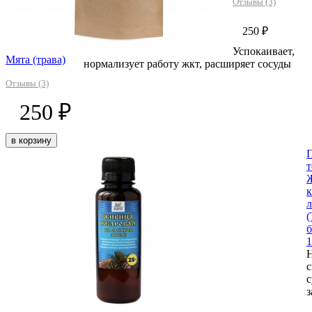
Отзывы (3)
250 ₽
Успокаивает,
Мята (трава)
нормализует работу жкт, расширяет сосуды
Отзывы (3)
250 ₽
в корзину
к
л
б
1
с
с
з