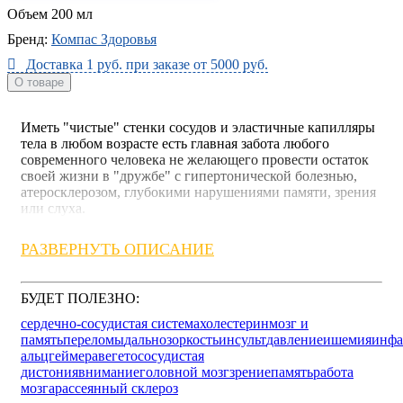
Объем
200 мл
Бренд:
Компас Здоровья
Доставка 1 руб. при заказе от 5000 руб.
О товаре
Иметь "чистые" стенки сосудов и эластичные капилляры
тела в любом возрасте есть главная забота любого
современного человека не желающего провести остаток
своей жизни в "дружбе" с гипертонической болезнью,
атеросклерозом, глубокими нарушениями памяти, зрения
или слуха.
Недопущению возникновения этого события помогает
РАЗВЕРНУТЬ ОПИСАНИЕ
данный эликсир, который при своём регулярном приёме
активно помогает сознанию и телу организма сохранять
длительное время хорошую память, ясный ум, тонкое
БУДЕТ ПОЛЕЗНО:
зрение, слух, ровное течение крови в сосудах головного
мозга и других частях тела, высокий уровень умственной
сердечно-сосудистая система
холестерин
мозг и
и физической работоспособности.
память
переломы
дальнозоркость
инсульт
давление
ишемия
инфа
альцгеймера
вегетососудистая
Особенности:
дистония
внимание
головной мозг
зрение
память
работа
мозга
рассеянный склероз
Предупреждает отложение холестерина на стенках