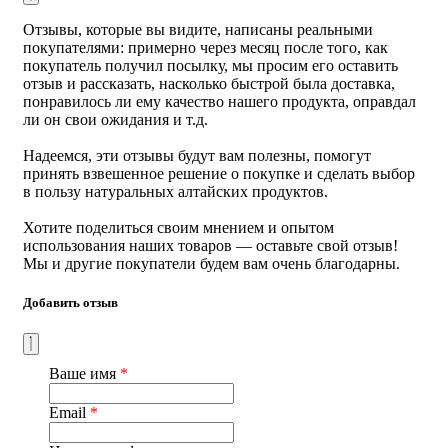
Противопоказания:
Индивидуальная непереносимость
Отзывы, которые вы видите, написаны реальными
Объем:
200 мл.
покупателями: примерно через месяц после того, как
покупатель получил посылку, мы просим его оставить
В 100 г содержится:
отзыв и рассказать, насколько быстрой была доставка,
полиненасыщенные жирные кислоты (витамин F) – ω3 –
понравилось ли ему качество нашего продукта, оправдал
57 %, ω6 – 17 %,
ли он свои ожидания и т.д.
насыщенные и мононенасыщенные жирные кислоты –
25,7 %,
Надеемся, эти отзывы будут вам полезны, помогут
витамин Е – 6,2 мг.
принять взвешенное решение о покупке и сделать выбор
Энергетическая ценность:
922 Ккал/3872 КДж.
в пользу натуральных алтайских продуктов.
Способ хранения:
Хранить при температуре не выше 25
°С, после вскрытия хранить в холодильнике не более 30
Хотите поделиться своим мнением и опытом
дней.
использования наших товаров — оставьте свой отзыв!
Срок годности:
10 месяцев
Мы и другие покупатели будем вам очень благодарны.
Страна производства
: Россия
Добавить отзыв
Ваше имя
*
Email
*