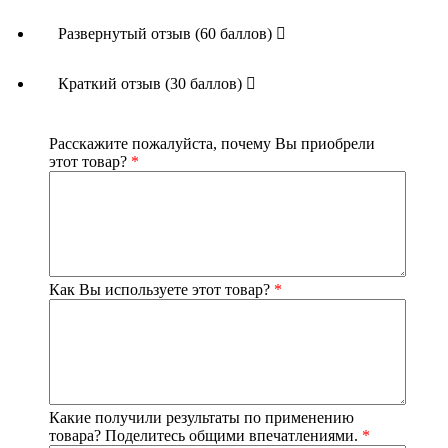
Форма выпуска: 20 капсул.
Развернутый отзыв (60 баллов)
Не является лекарственным средством.
Краткий отзыв (30 баллов)
Продукция соответствует установленным требованиям
Евразийского Экономического Союза (ЕАЭС)
Страна производства
: Россия
Расскажите пожалуйста, почему Вы приобрели
этот товар?
*
Как Вы используете этот товар?
*
Какие получили результаты по применению
товара? Поделитесь общими впечатлениями.
*