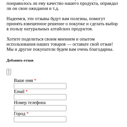
Для облегчения засыпания, улучшения структуры и
понравилось ли ему качество нашего продукта, оправдал
продолжительности сна, нормализации функций нервной
ли он свои ожидания и т.д.
и сердечно-сосудистой системы, снятия тревожности и
беспокойства, улучшения общего самочувствия, а также в
Надеемся, эти отзывы будут вам полезны, помогут
качестве источника флавоноидов, дубильных веществ,
принять взвешенное решение о покупке и сделать выбор
содержащая иридоиды.
в пользу натуральных алтайских продуктов.
Состав
Хотите поделиться своим мнением и опытом
использования наших товаров — оставьте свой отзыв!
Мы и другие покупатели будем вам очень благодарны.
экстракт синюхи голубой, экстракт ромашки аптечной,
экстракт пиона степного, экстракт пустырника
пятилопастного, экстракт мяты перечной, экстракт хмеля
Добавить отзыв
обыкновенного, целлюлоза микрокристаллическая
(наполнитель), диоксид кремния (антислеживающий
агент), оболочка капсулы: желатин, диоксид титана
Ваше имя
*
(краситель).
Противопоказания
Email
*
Номер телефона
индивидуальная непереносимость компонентов,
беременность, кормление грудью
Город
*
Условия хранения: хранить в сухом месте при комнатной
температуре. Срок годности: 2 года.