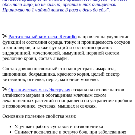
обсыпало лицо, но не сильно, организм так очищается.
Принимаю по 1 чайной ложке 3 раза в день до еды".
👋
Растительный комплекс Recardio
направлен на улучшение
функций и состояния сердца, тонус и проницаемость сосудов
и капилляров, а также функций и состояния органов
эндокринной, мочеполовой, иммунной, нервной систем,
реологию крови, состав лимфы.
Состав довольно сложный: это концентраты амаранта,
шиповника, боярышника, красного корня, целый спектр
витаминов, огнёвка, перга, маточное молочко.
👋
Органическая мазь Экструзия
создана на основе пантов
алтайского марала и обогащенная млечным соком
лекарственных растений и направлена на устранение проблем
в позвоночнике, суставах, мышцах и связках.
Основные полезные свойства мази:
Улучшает работу суставов и позвоночника
Снимает воспаление и острую боль при заболеваниях