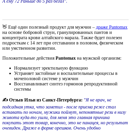
А ему 72 Раньше до 5 раз бегал".
👋 Ещё один полезный продукт для мужчин –
драже Pantomax
на основе бобровой струи, гранулированных пантов и
концентрата крови алтайского марала. Также будет полезен
подросткам с 14 лет при отставании в половом, физическом
или умственном развитии.
Положительные действия
Pantomax
на мужской организм:
Нормализует эректильную функцию
Устраняет застойные и воспалительные процессы в
мочеполовой системе у мужчин
Восстанавливает синтез гормонов репродуктивной
системы
✍ Отзыв Ильи из Санкт-Петербурга:
"Я не врач, не
подсадная утка, что заметил - после приема реже стал
вставать по ночам, мужики поймут, непонятные рези в низу
живота куда-то ушли, для меня это главная причина
покупать этот товар, конечно, это не панацея, но результат
очевиден. Драже в форме орешков. Очень удобно