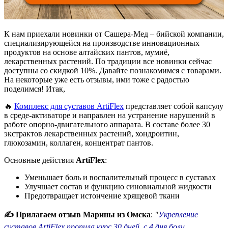
К нам приехали новинки от Сашера-Мед – бийской компании,
специализирующейся на производстве инновационных
продуктов на основе алтайских пантов, мумиё,
лекарственных растений. По традиции все новинки сейчас
доступны со скидкой 10%. Давайте познакомимся с товарами.
На некоторые уже есть отзывы, ими тоже с радостью
поделимся! Итак,
🔥
Комплекс для суставов ArtiFlex
представляет собой капсулу
в среде-активаторе и направлен на устранение нарушений в
работе опорно-двигательного аппарата. В составе более 30
экстрактов лекарственных растений, хондроитин,
глюкозамин, коллаген, концентрат пантов.
Основные действия
ArtiFlex
:
Уменьшает боль и воспалительный процесс в суставах
Улучшает состав и функцию синовиальной жидкости
Предотвращает истончение хрящевой ткани
✍ Прилагаем отзыв Марины из Омска
:
"
Укрепление
суставов ArtiFlex пропила курс 30 дней, с 4 дня боли