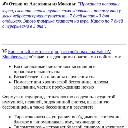
✍ Отзыв от Алевтины из Москвы:
"Прокапала половину
курса, слышать стала лучше, сама удивилась, потому что у
меня нейросенсорная тугоухость. 7 дней капаю - 3 дня
отдыхаю. Этого пузырька хватает на курс. Капаю по 7 дней
с перерывами в 3 дня".
👋
Биогенный комплекс при расстройствах сна ValulaV
Slumbersweet
обладает следующими полезными свойствами:
Восстанавливает механизмы засыпания и
продолжительность сна
Воздействует на причины нарушения сна
Помогает при хронической бессоннице, плохом
засыпании, частых пробуждениях ночью
Формула предупреждает патологию сердечно-сосудистой,
иммунной, нервной, эндокринной систем, вызванную
бессонницей, а также бессонницу в результате:
Тиреотоксикоза — устраняет возбудимость, состояние,
близкое к гипоманиакальному, тахикардию;
Эндометриоза – устраняет болевой синдром и улучшает