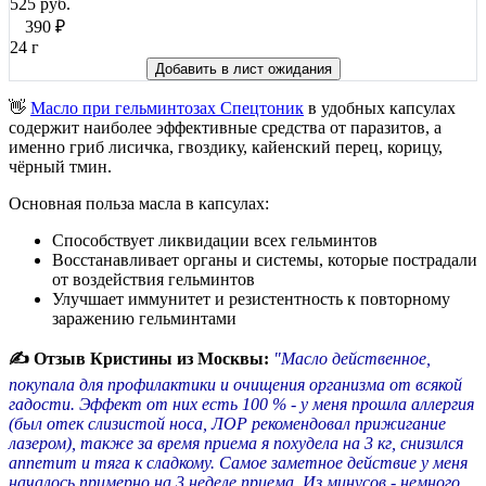
525 руб.
390
₽
24 г
Добавить в лист ожидания
👋
Масло при гельминтозах Спецтоник
в удобных капсулах
содержит наиболее эффективные средства от паразитов, а
именно гриб лисичка, гвоздику, кайенский перец, корицу,
чёрный тмин.
Основная польза масла в капсулах:
Способствует ликвидации всех гельминтов
Восстанавливает органы и системы, которые пострадали
от воздействия гельминтов
Улучшает иммунитет и резистентность к повторному
заражению гельминтами
✍ Отзыв Кристины из Москвы:
"Масло действенное,
покупала для профилактики и очищения организма от всякой
гадости. Эффект от них есть 100 % - у меня прошла аллергия
(был отек слизистой носа, ЛОР рекомендовал прижигание
лазером), также за время приема я похудела на 3 кг, снизился
аппетит и тяга к сладкому. Самое заметное действие у меня
началось примерно на 3 неделе приема. Из минусов - немного