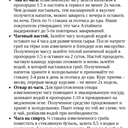
пропорции 1:5 и настоять в термосе не менее 2х часов.
Чем дольше настаивать, тем насыщенней и вкуснее
получится напиток, можно заварить с вечера и оставить
на ночь. Пить по ½ стакана за полчаса до еды. Наши
покупатели утверждают, что чага Алтайвита
выдерживает до 5-ти повторных завариваний.
Чаговый настой.
Залейте чагу холодной водой и
оставьте на 4 часа для размягчения сырья. После натрите
гриб на тёрке или измельчите в блендере или мясорубке.
Полученную массу залейте теплой кипяченой водой в
пропорции 1:5 и оставьте на 2 суток. Настой процедите,
чаговую кашицу хорошо отожмите и вновь залейте
водой, в которой настаивался гриб. Полученный
напиток храните в холодильнике и принимайте по
стакану 3-4 раза в день за полчаса до еды. Курс приема –
месяц, перерыв между курсами – не менее 2х недель.
Отвар из чаги.
Для приготовления отвара
измельченную чагу помещают в эмалированную посуду,
заливают водой в пропорции 1:10 и проваривают на
медленном огне. Полученное средство процеживают и
хранят в холодильнике. Пьют отвар по той же схеме, что
и чай, разбавляя водой при необходимости.
Чага на спирту.
¼ стакана измельченного гриба
поместить в стеклянную бутыль, залить 0,5 л водки и