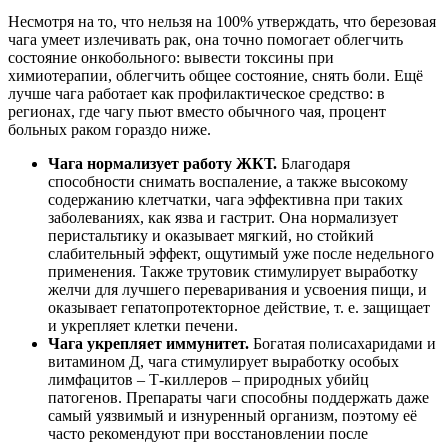
Несмотря на то, что нельзя на 100% утверждать, что березовая
чага умеет излечивать рак, она точно помогает облегчить
состояние онкобольного: вывести токсины при
химиотерапии, облегчить общее состояние, снять боли. Ещё
лучше чага работает как профилактическое средство: в
регионах, где чагу пьют вместо обычного чая, процент
больных раком гораздо ниже.
Чага нормализует работу ЖКТ.
Благодаря
способности снимать воспаление, а также высокому
содержанию клетчатки, чага эффективна при таких
заболеваниях, как язва и гастрит. Она нормализует
перистальтику и оказывает мягкий, но стойкий
слабительный эффект, ощутимый уже после недельного
применения. Также трутовик стимулирует выработку
желчи для лучшего переваривания и усвоения пищи, и
оказывает гепатопротекторное действие, т. е. защищает
и укрепляет клетки печени.
Чага укрепляет иммунитет.
Богатая полисахаридами и
витамином Д, чага стимулирует выработку особых
лимфацитов – Т-киллеров – природных убийц
патогенов. Препараты чаги способны поддержать даже
самый уязвимый и изнуренный организм, поэтому её
часто рекомендуют при восстановлении после