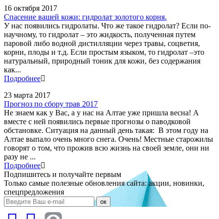
16 октября 2017
Спасение вашей кожи: гидролат золотого корня.
У нас появились гидролаты. Что же такое гидролат? Если по-
научному, то гидролат – это жидкость, полученная путем
паровой либо водной дистилляции через травы, соцветия,
корни, плоды и т.д. Если простым языком, то гидролат –это
натуральный, природный тоник для кожи, без содержания
как...
Подробнее
23 марта 2017
Прогноз по сбору трав 2017
Не знаем как у Вас, а у нас на Алтае уже пришла весна! А
вместе с ней появились первые прогнозы о паводковой
обстановке. Ситуация на данный день такая: В этом году на
Алтае выпало очень много снега. Очень! Местные старожилы
говорят о том, что прожив всю жизнь на своей земле, они ни
разу не ...
Подробнее
Подпишитесь и получайте первым
Только самые полезные обновления сайта: акции, новинки,
спецпредложения
ок