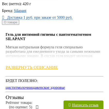
Вес (нетто):
420 г
Бренд:
Silapant
Доставка 1 руб. при заказе от 5000 руб.
О товаре
Гель для интимной гигиены с пантогематогеном
SILAPANT
Мягкая натуральная формула геля специально
разработана для ежедневного ухода за самыми нежными
интимными зонами. В состав геля входит молочная
кислота, которая способствует поддержанию
естественного баланса (рН).
РАЗВЕРНУТЬ ОПИСАНИЕ
Мягко очищает кожу
Обеспечивает ощущение чистоты и свежести в
БУДЕТ ПОЛЕЗНО:
течение всего дня
Легко смывается
цистит
молочница
женское здоровье
Поддерживает естественные защитные функции
кожи
Отзывы
Рейтинг товара:
Активные компоненты:
сорбитол, карбамид, кислота
Написать отзыв
(по оценкe: 5)
молочная, пантогематоген, комплекс экстрактов: алоэ,