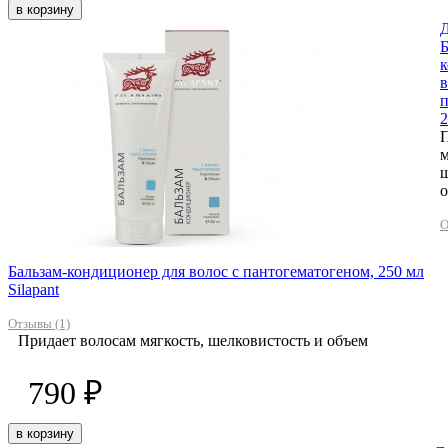
в корзину
Д
Б
к
в
п
2
П
м
ш
О
Бальзам-кондиционер для волос с пантогематогеном, 250 мл
Silapant
Отзывы (1)
Придает волосам мягкость, шелковистость и объем
790 ₽
в корзину