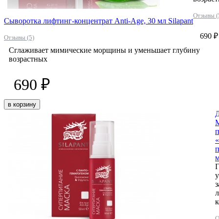
Отзывы (
Сыворотка лифтинг-концентрат Anti-Age, 30 мл Silapant
690 ₽
Отзывы (5)
Сглаживает мимические морщины и уменьшает глубину
возрастных
690 ₽
в корзину
Д
М
п
п
м
Г
у
О