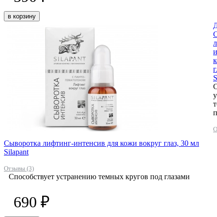
в корзину
Д
л
и
к
г
S
С
т
п
О
Сыворотка лифтинг-интенсив для кожи вокруг глаз, 30 мл
Silapant
Отзывы (3)
Способствует устранению темных кругов под глазами
690 ₽