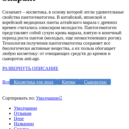
Силапант – косметика, в основу которой легли удивительные
свойства пантогематогена. В китайской, японской и
корейской медицинах панты алтайского марала с древних
времен считались эликсиром молодости. Пантогематоген
представляет собой сухую кровь марала, взятую в конечный
период роста пантов (молодых, еще неокостеневших рогов).
Технология получения пантогематогена сохраняет все
биологически активные вещества, а их польза обогащает
любую косметику: от очищающих средств до кремов и
сывороток anti-age.
РАЗВЕРНУТЬ ОПИСАНИЕ
Все
Косметика для лица
Кремы
Сыворотки
Сортировать по:
Умолчанию
Умолчанию
Отзывам
Цене
Названию
Скидке