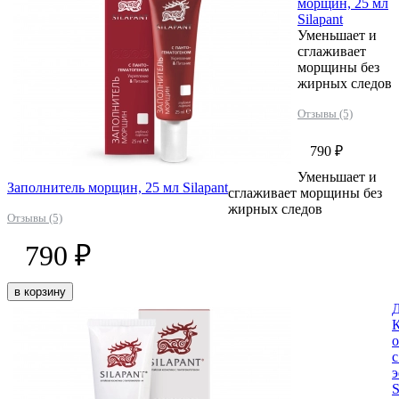
морщин, 25 мл
Silapant
Уменьшает и
сглаживает
морщины без
жирных следов
Отзывы (5)
790 ₽
Уменьшает и
Заполнитель морщин, 25 мл Silapant
сглаживает морщины без
жирных следов
Отзывы (5)
790 ₽
в корзину
Д
К
с
э
S