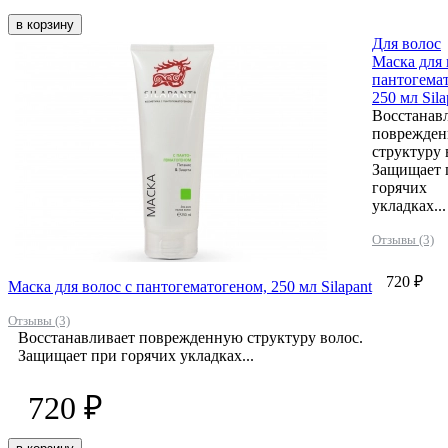
в корзину
Для волос
Маска для 
пантогема
250 мл Sila
Восстанав
поврежде
структуру 
Защищает 
горячих
укладках...
Отзывы (3)
720 ₽
Маска для волос с пантогематогеном, 250 мл Silapant
Отзывы (3)
Восстанавливает поврежденную структуру волос.
Защищает при горячих укладках...
720 ₽