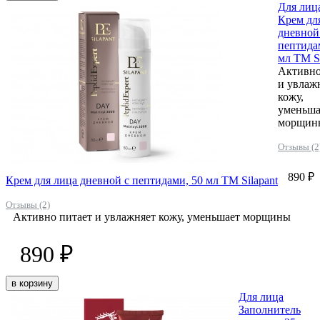
Для лиц
Крем дл
дневной
пептида
мл ТМ Si
Активно
и увлаж
кожу,
уменьша
морщин
Отзывы (2
890 ₽
Крем для лица дневной с пептидами, 50 мл ТМ Silapant
Отзывы (2)
Активно питает и увлажняет кожу, уменьшает морщины
890 ₽
в корзину
Для лица
Заполнитель