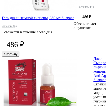
Отзывы (4)
486 ₽
Гель для интимной гигиены, 360 мл Silapant
Обеспечивает
Отзывы (4)
ощущение
свежести в течение всего дня
486 ₽
в корзину
Для ли
Сыворо
лифтин
концен
Anti-Ag
Silapant
Сглажи
мимиче
морщи
уменьш
глубин
возрас