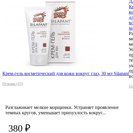
Д
К
к
д
во
мл
Р
м
м
У
п
т
у
п
Крем-гель косметический для кожи вокруг глаз, 30 мл Silapant
во
Отзывы (10)
От
Разглаживает мелкие морщинки. Устраняет проявление
темных кругов, уменьшает припухлость вокруг...
380 ₽