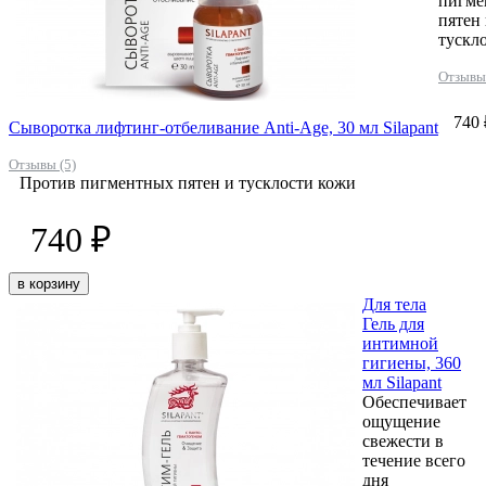
пигме
пятен
тускл
Отзывы 
740 
Сыворотка лифтинг-отбеливание Anti-Age, 30 мл Silapant
Отзывы (5)
Против пигментных пятен и тусклости кожи
740 ₽
в корзину
Для тела
Гель для
интимной
гигиены, 360
мл Silapant
Обеспечивает
ощущение
свежести в
течение всего
дня