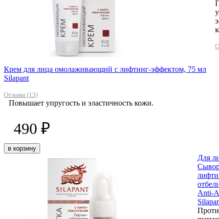
у
э
к
О
Крем для лица омолаживающий с лифтинг-эффектом, 75 мл
Silapant
Отзывы (13)
Повышает упругость и эластичность кожи.
490 ₽
в корзину
Для л
Сывор
лифти
отбел
Anti-A
Silapa
Проти