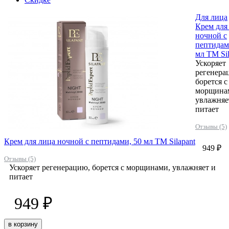
Для лица
Крем для
ночной с
пептидам
мл ТМ Sil
Ускоряет
регенера
борется с
морщина
увлажняе
питает
Отзывы (5)
Крем для лица ночной с пептидами, 50 мл ТМ Silapant
949 ₽
Отзывы (5)
Ускоряет регенерацию, борется с морщинами, увлажняет и
питает
949 ₽
в корзину