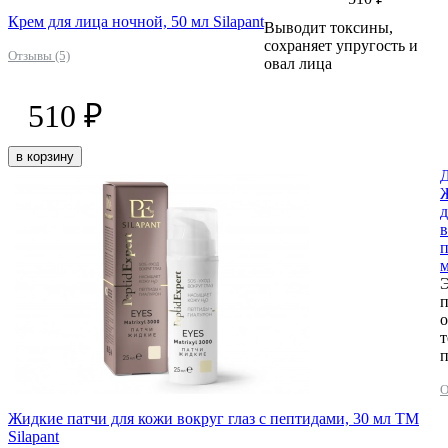
Крем для лица ночной, 50 мл Silapant
Выводит токсины,
сохраняет упругость и
Отзывы (5)
овал лица
510 ₽
в корзину
Д
д
в
п
м
Э
о
т
п
О
Жидкие патчи для кожи вокруг глаз с пептидами, 30 мл ТМ
Silapant