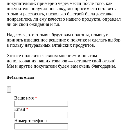
общего срока хранения.
покупателями: примерно через месяц после того, как
покупатель получил посылку, мы просим его оставить
Объем:
200 мл
отзыв и рассказать, насколько быстрой была доставка,
понравилось ли ему качество нашего продукта, оправдал
Масса нетто:
260 гр
ли он свои ожидания и т.д.
Страна производства
: Россия
Надеемся, эти отзывы будут вам полезны, помогут
принять взвешенное решение о покупке и сделать выбор
в пользу натуральных алтайских продуктов.
Хотите поделиться своим мнением и опытом
использования наших товаров — оставьте свой отзыв!
Мы и другие покупатели будем вам очень благодарны.
Добавить отзыв
Ваше имя
*
Email
*
Номер телефона