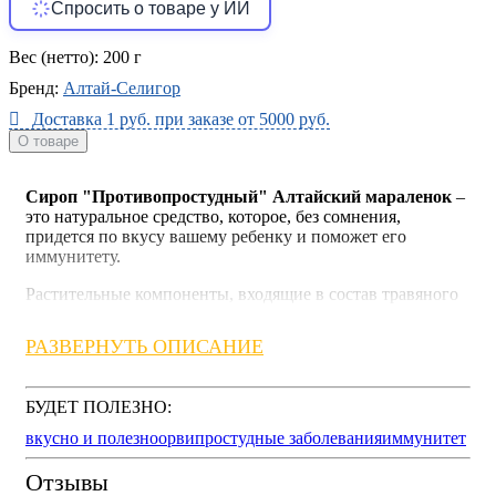
Спросить о товаре у ИИ
Вес (нетто):
200 г
Бренд:
Алтай-Селигор
Доставка 1 руб. при заказе от 5000 руб.
О товаре
Сироп "Противопростудный" Алтайский мараленок
–
это натуральное средство, которое, без сомнения,
придется по вкусу вашему ребенку и поможет его
иммунитету.
Растительные компоненты, входящие в состав травяного
сиропа, способствуют оказанию
противовоспалительного, общеукрепляющего действий, а
РАЗВЕРНУТЬ ОПИСАНИЕ
также быстрому выздоровлению и укреплению
иммунной системы.
БУДЕТ ПОЛЕЗНО:
Ягоды черноплодной рябины содержат богатый
природный комплекс витаминов (P, C, E, K, B1, B2, B6,
вкусно и полезно
орви
простудные заболевания
иммунитет
бета-каротин), макро- и микроэлементов (бор, железо,
марганец, медь, молибден, фтор), сахаров (глюкоза,
Отзывы
сахароза, фруктоза), пектиновых и дубильных веществ.