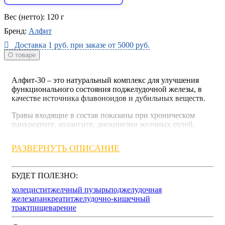
Вес (нетто):
120 г
Бренд:
Алфит
Доставка 1 руб. при заказе от 5000 руб.
О товаре
Алфит-30 – это натуральный комплекс для улучшения
функционального состояния поджелудочной железы, в
качестве источника флавоноидов и дубильных веществ.
Травы входящие в состав показаны при хроническом
панкреатите, холангите, дискинезии желчных путей,
дисфункции пищеварительных желез.
РАЗВЕРНУТЬ ОПИСАНИЕ
Мята
оказывает спазмолитическое действие, снижая
тонус гладкой мускулатуры желче- и мочевыводящих
путей и кишечника.
БУДЕТ ПОЛЕЗНО:
Настой из листьев
земляники
содержит большое
холецистит
желчный пузырь
поджелудочная
количество витамина С. Успокаивает нервную систему,
железа
панкреатит
желудочно-кишечный
применяется при астении, малокровии, как витаминное
тракт
пищеварение
средство.