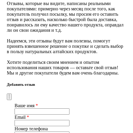
Отзывы, которые вы видите, написаны реальными
раза в день — утром и днем (вечером), желательно, за 30
покупателями: примерно через месяц после того, как
минут до еды. Брикет залить 200 мл кипятка, перемешать
покупатель получил посылку, мы просим его оставить
и дать настояться 7–10 минут, после чего травы осядут.
отзыв и рассказать, насколько быстрой была доставка,
понравилось ли ему качество нашего продукта, оправдал
Противопоказания:
индивидуальная непереносимость
ли он свои ожидания и т.д.
компонентов БАД, беременность, кормление грудью.
Перед применением проконсультироваться с врачом
Надеемся, эти отзывы будут вам полезны, помогут
принять взвешенное решение о покупке и сделать выбор
Условия хранения:
хранить в сухом, защищённом от
в пользу натуральных алтайских продуктов.
прямых солнечных лучей месте, при температуре не
выше +30°С.
Хотите поделиться своим мнением и опытом
использования наших товаров — оставьте свой отзыв!
Форма выпуска: 120 г. (2 упаковки по 30 брикетов).
Мы и другие покупатели будем вам очень благодарны.
Срок годности:
2 года
Добавить отзыв
Не является лекарственным средством.
Страна производства
: Россия
Ваше имя
*
Email
*
Номер телефона