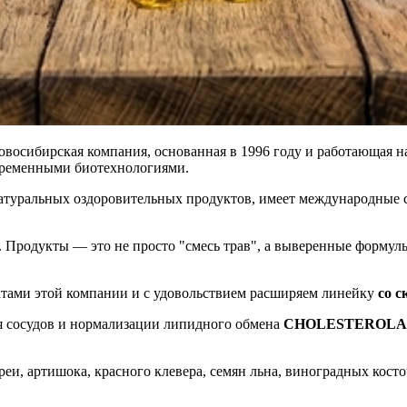
овосибирская компания, основанная в 1996 году и работающая на
временными биотехнологиями.
натуральных оздоровительных продуктов, имеет международные 
 Продукты — это не просто "смесь трав", а выверенные формул
ктами этой компании и с удовольствием расширяем линейку
со с
я сосудов и нормализации липидного обмена
CHOLESTEROLAnet
реи, артишока, красного клевера, семян льна, виноградных кост