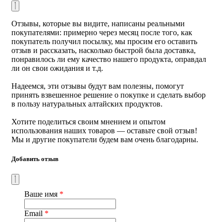
Способ применения:
по 4 капсулы 2 раза в день за 30
Отзывы, которые вы видите, написаны реальными
минут до еды, запивая водой. В остром периоде — для
покупателями: примерно через месяц после того, как
ускорения всасывания действующих веществ —
покупатель получил посылку, мы просим его оставить
рекомендуется капсулы рассасывать во рту
отзыв и рассказать, насколько быстрой была доставка,
Курс приема:
40 дней — одна баночка
понравилось ли ему качество нашего продукта, оправдал
ли он свои ожидания и т.д.
Периодичность применения:
прием рекомендуется
повторять два раза в год
Надеемся, эти отзывы будут вам полезны, помогут
принять взвешенное решение о покупке и сделать выбор
Противопоказания:
индивидуальная непереносимость
в пользу натуральных алтайских продуктов.
Срок годности:
30 месяцев с даты изготовления
Хотите поделиться своим мнением и опытом
использования наших товаров — оставьте свой отзыв!
Условия хранения:
в защищенном от света, сухом месте
Мы и другие покупатели будем вам очень благодарны.
при температуре от -25°С до +25°С. Рекомендуется не
менять температурный режим во время хранения
Добавить отзыв
Упаковка:
баночка 320 капсул
Страна производства
: Россия
Ваше имя
*
Email
*