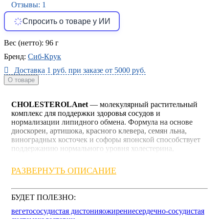
Отзывы: 1
Спросить о товаре у ИИ
Вес (нетто):
96 г
Бренд:
Сиб-Крук
Доставка 1 руб. при заказе от 5000 руб.
О товаре
CHOLESTEROLAnet
— молекулярный растительный
комплекс для поддержки здоровья сосудов и
нормализации липидного обмена. Формула на основе
диоскореи, артишока, красного клевера, семян льна,
виноградных косточек и софоры японской способствует
поддержанию нормального уровня холестерина,
снижению воспалительных процессов в сосудистой
стенке и улучшению состояния сердечно-сосудистой
РАЗВЕРНУТЬ ОПИСАНИЕ
системы. Комплекс помогает поддерживать эластичность
сосудов, способствует профилактике
атеросклеротических изменений и поддержанию
БУДЕТ ПОЛЕЗНО:
стабильного артериального давления. Рекомендуется в
качестве дополнительной поддержки при повышенном
вегетососудистая дистония
ожирение
сердечно-сосудистая
холестерине и возрастных изменениях сосудов.