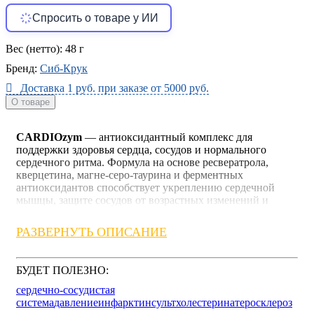
Спросить о товаре у ИИ
Вес (нетто):
48 г
Бренд:
Сиб-Крук
Доставка 1 руб. при заказе от 5000 руб.
О товаре
CARDIOzym
— антиоксидантный комплекс для
поддержки здоровья сердца, сосудов и нормального
сердечного ритма. Формула на основе ресвератрола,
кверцетина, магне-серо-таурина и ферментных
антиоксидантов способствует укреплению сердечной
мышцы, защите сосудов от возрастных изменений и
поддержанию стабильного артериального давления.
Комплекс помогает снизить утомляемость, поддерживает
РАЗВЕРНУТЬ ОПИСАНИЕ
эластичность сосудов и способствует профилактике
сердечно-сосудистых нарушений при повышенных
физических и эмоциональных нагрузках. Подходит для
БУДЕТ ПОЛЕЗНО:
комплексной поддержки организма при стрессе,
нарушениях кровообращения и возрастных изменениях.
сердечно-сосудистая
система
давление
инфаркт
инсульт
холестерин
атеросклероз
Показания: