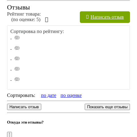
Отзывы
Поддерживает здоровье сердца и сосудов
Рейтинг товара:
Помогает замедлять развитие атеросклероза
Написать отзыв
(по оценкe: 5)
Способствует нормализации давления и сердечного
ритма
Сортировка по рейтингу:
Улучшает состояние сосудов сердца и мозга
Снижает риск инфаркта, инсульта, аритмии и
(0)
сердечной недостаточности
(0)
Уменьшает воспаление и спазмы сосудов
Помогает снизить уровень "плохого" холестерина
(0)
Поддерживает эластичность и проницаемость
капилляров
(0)
Снижает отёки, утомляемость, раздражительность и
бессонницу
(0)
Помогает при стрессах и повышенных нагрузках
Способствует контролю веса и уменьшению
внутреннего жира
Сортировать:
по дате
по оценкe
Поддерживает организм при диабете и
метаболическом синдроме
Написать отзыв
Показать еще отзывы
Обладает антиоксидантным и
противоаллергическим действием
Помогает снизить риск возрастных и сердечно-
Откуда эти отзывы?
сосудистых осложнений
Рекомендуется для профилактики и поддержки при:
гипертонии и гипотонии, аритмии, стенокардии и