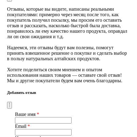
ишемии, восстановлении после инфаркта,
Отзывы, которые вы видите, написаны реальными
кардиомиопатия, хвоспалительных заболеваниях
покупателями: примерно через месяц после того, как
сердца, сосудистых нарушениях, тромбоцитопении,
покупатель получил посылку, мы просим его оставить
бессоннице и стрессах
отзыв и рассказать, насколько быстрой была доставка,
понравилось ли ему качество нашего продукта, оправдал
Состав:
стандартизованные по действующему веществу
ли он свои ожидания и т.д.
экстракты, активированные запатентованными
ферментами-супероксидантами: экстракт корней горца
Надеемся, эти отзывы будут вам полезны, помогут
гребенчатого, Polygonum cuspidatum (98% ресвератрол) =
принять взвешенное решение о покупке и сделать выбор
62,0 мг; экстракт плодов софоры японской, Sophorae
в пользу натуральных алтайских продуктов.
japonicae (95% кверцетин) = 75 мг; Магне-серо-таурин
100% (ноу-хау) = 262,0 мг; TETRA SODR =
Хотите поделиться своим мнением и опытом
супероксиддисмутаза (из фитопланктона) + каталаза +
использования наших товаров — оставьте свой отзыв!
глутатионпероксидаза = 0,5 мг. Не содержит:
Мы и другие покупатели будем вам очень благодарны.
искусственных красителей, консервантов,
подсластителей, молочных продуктов, сахара, пшеницы,
глютена, дрожжей, сои, кукурузы, яиц, рыбы,
Добавить отзыв
ингредиентов животного происхождения, соли,
древесных орехов, ГМО
Способ применения:
сразу после еды по 2 капсулы 2 раза
Ваше имя
*
в день, запивая водой
Email
*
Курс приема:
минимальный курс 30 дней = 1 баночка