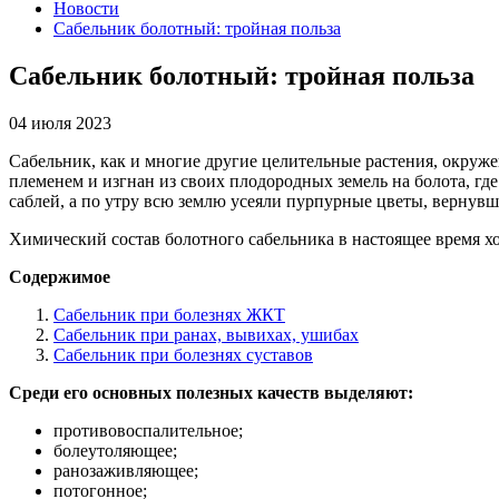
Новости
Сабельник болотный: тройная польза
Сабельник болотный: тройная польза
04 июля 2023
Сабельник, как и многие другие целительные растения, окруж
племенем и изгнан из своих плодородных земель на болота, гд
саблей, а по утру всю землю усеяли пурпурные цветы, вернув
Химический состав болотного сабельника в настоящее время х
Содержимое
Сабельник при болезнях ЖКТ
Сабельник при ранах, вывихах, ушибах
Сабельник при болезнях суставов
Среди его основных полезных качеств выделяют:
противовоспалительное;
болеутоляющее;
ранозаживляющее;
потогонное;