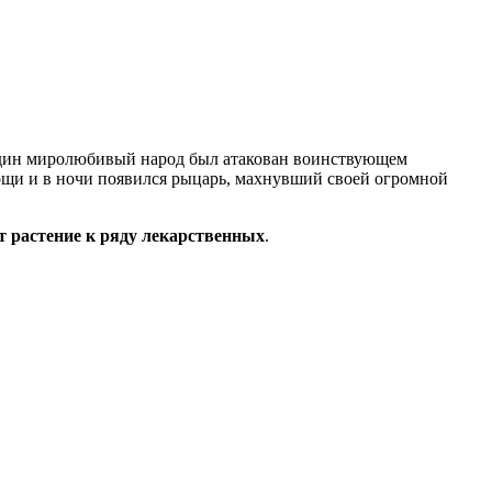
ы один миролюбивый народ был атакован воинствующем
омощи и в ночи появился рыцарь, махнувший своей огромной
 растение к ряду лекарственных
.