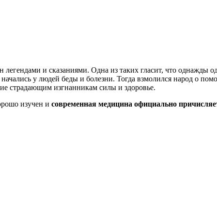
ен легендами и сказаниями. Одна из таких гласит, что однажд
е начались у людей беды и болезни. Тогда взмолился народ о п
шие страдающим изгнанникам силы и здоровье.
орошо изучен и
современная медицина официально причисляет