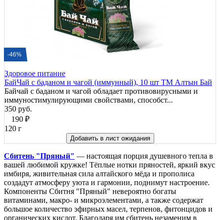
-46%
Здоровое питание
БайЧай c баданом и чагой (иммунный), 10 шт ТМ Алтын Бай
Байчай с баданом и чагой обладает противовирусными и
иммуностимулирующими свойствами, способст...
350 руб.
190
₽
120 г
Добавить в лист ожидания
Сбитень "Пряный"
— настоящая порция душевного тепла в
вашей любимой кружке! Тёплые нотки пряностей, яркий вкус
имбиря, живительная сила алтайского мёда и прополиса
создадут атмосферу уюта и гармонии, поднимут настроение.
Компоненты Сбитня "Пряный" невероятно богаты
витаминами, макро- и микроэлементами, а также содержат
большое количество эфирных масел, терпенов, фитонцидов и
органических кислот. Благодаря им сбитень незаменим в