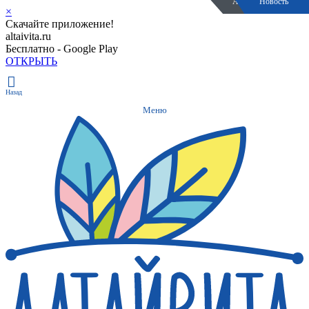
Акция закончилась
Полезное
Новость
Акция
×
Скачайте приложение!
altaivita.ru
Бесплатно - Google Play
ОТКРЫТЬ
Назад
Меню