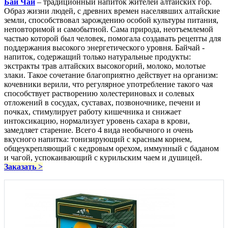
Бай Чай
– традиционный напиток жителей алтайских гор.
Образ жизни людей, с древних времен населявших алтайские
земли, способствовал зарождению особой культуры питания,
неповторимой и самобытной. Сама природа, неотъемлемой
частью которой был человек, помогала создавать рецепты для
поддержания высокого энергетического уровня. Байчай -
напиток, содержащий только натуральные продукты:
экстракты трав алтайских высокогорий, молоко, молотые
злаки. Такое сочетание благоприятно действует на организм:
кочевники верили, что регулярное употребление такого чая
способствует растворению холестериновых и солевых
отложений в сосудах, суставах, позвоночнике, печени и
почках, стимулирует работу кишечника и снижает
интоксикацию, нормализует уровень сахара в крови,
замедляет старение. Всего 4 вида необычного и очень
вкусного напитка: тонизирующий с красным корнем,
общеукрепляющий с кедровым орехом, иммунный с баданом
и чагой, успокаивающий с курильским чаем и душицей.
Заказать >