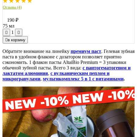
Отзывы (4)
190
₽
75 мл
1
в корзину
Обратите внимание на линейку
премиум паст
. Гелевая зубная
паста в удобном флаконе с дозатором позволяет приятно
сэкономить. 1 флакон пасты AltaiBio Premium = 3 упаковки
обычной зубной пасты. Всего 3 вида:
с пантогематогеном и
лактатом алюминия
,
с вулканическим пеплом и
микрогранулами
,
мультикомплекс 5 в 1 с витаминами
.