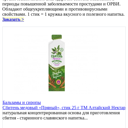
периоды повышенной заболеваемости простудами и ОРВИ.
Обладают общеукрепляющими и противовирусными
свойствами. 1 стик = 1 кружка вкусного и полезного напитка.
Заказать >
Бальзамы и сиропы
Сбитень медовый «Пряный», стик 25 г ТМ Алтайский Нектар
натуральная концентрированная основа для приготовления
сбитня - старинного славянского напитка...