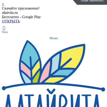
Акция закончилась
Акция закончилась
Акция закончилась
Акция
×
Скачайте приложение!
altaivita.ru
Бесплатно - Google Play
ОТКРЫТЬ
Назад
Меню