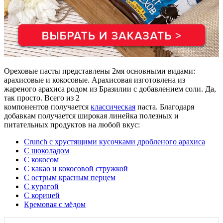
Ореховые пасты представлены 2мя основными видами:
арахисовые и кокосовые. Арахисовая изготовлена из
жареного арахиса родом из Бразилии с добавлением соли. Да,
так просто. Всего из 2
компонентов получается
классическая
паста. Благодаря
добавкам получается широкая линейка полезных и
питательных продуктов на любой вкус:
Crunch с хрустящими кусочками дробленого арахиса
С шоколадом
С кокосом
С какао и кокосовой стружкой
С острым красным перцем
С курагой
С корицей
Кремовая с мёдом