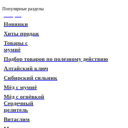
Популярные разделы
Акции
Новинки
Хиты продаж
Товары c
мумиё
Подбор товаров по полезному действию
Алтайский ключ
Сибирский сильник
Мёд с мумиё
Мёд с огнёвкой
Сердечный
целитель
Витаслим