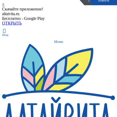
Акция закончилась
Акция закончилась
Акция закончилась
Новость
×
Скачайте приложение!
altaivita.ru
Бесплатно - Google Play
ОТКРЫТЬ
Назад
Меню