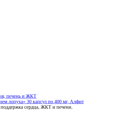
ия, печень и ЖКТ
нем лопуха» 30 капсул по 400 мг, Алфит
 поддержка сердца, ЖКТ и печени.