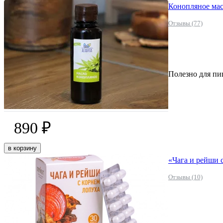
Конопляное мас
Отзывы (77)
Полезно для пи
890 ₽
в корзину
«Чага и рейши с
Отзывы (10)