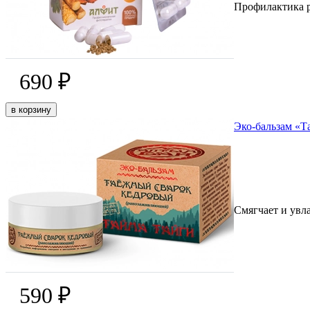
Профилактика р
690 ₽
в корзину
Эко-бальзам «Т
Смягчает и увла
590 ₽