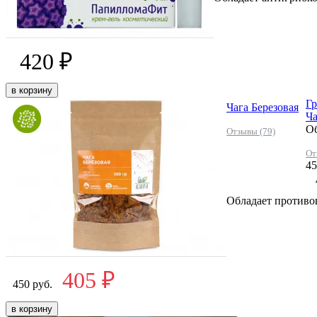
420 ₽
в корзину
Гр
Чага Березовая
Ча
Об
Отзывы (79)
От
45
Обладает противо
405 ₽
450 руб.
в корзину