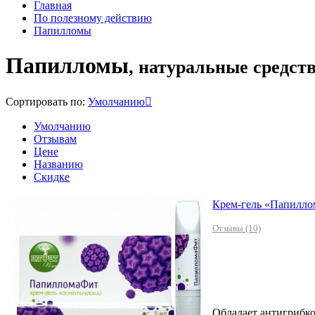
Главная
По полезному действию
Папилломы
Папилломы
, натуральные средст
Сортировать по:
Умолчанию
Умолчанию
Отзывам
Цене
Названию
Скидке
Крем-гель «Папилло
Отзывы (10)
Обладает антигрибк