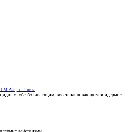
л ТМ Алфит Плюс
рицидным, обезболивающим, восстанавливающим эпидермис
идермис действиями.