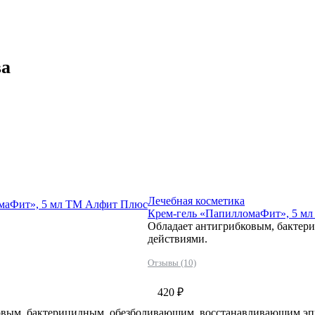
ва
Лечебная косметика
маФит», 5 мл ТМ Алфит Плюс
Крем-гель «ПапилломаФит», 5 м
Обладает антигрибковым, бакте
действиями.
Отзывы (10)
420 ₽
овым, бактерицидным, обезболивающим, восстанавливающим эп