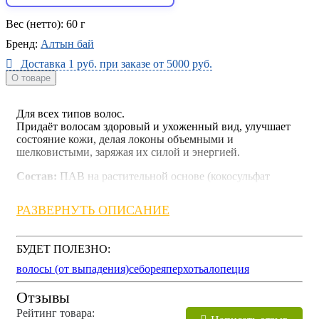
Вес (нетто):
60 г
Бренд:
Алтын бай
Доставка 1 руб. при заказе от 5000 руб.
О товаре
Для всех типов волос.
Придаёт волосам здоровый и ухоженный вид, улучшает
состояние кожи, делая локоны объемными и
шелковистыми, заряжая их силой и энергией.
Состав:
ПАВ на растительной основе (кокосульфат
натрия, кокоил изетионат натрия), масло плодов кокоса, д-
пантенол, цитрат натрия, облепиховое масло, экстракт
РАЗВЕРНУТЬ ОПИСАНИЕ
облепихи, экстракт шиповника, лимонная кислота,
эфирное масло розмарина.
БУДЕТ ПОЛЕЗНО:
Условия хранения:
при влажности не более 70%.
Исключить попадание прямых солнечных лучей. После
волосы (от выпадения)
себорея
перхоть
алопеция
использования хранить в сухой мыльнице с отверстиями
для отвода воды.
Отзывы
Рейтинг товара:
Срок годности:
24 месяца