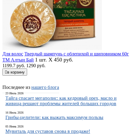
Для волос
Твердый шампунь с облепихой и шиповником 60г
1 шт. X 450 руб.
ТМ Алтын Бай
1199.7 руб.
1290 руб.
в корзину
Последнее из
нашего блога
23 Июль 2026
Тайга спасает мегаполис: как кедровый орех, масло и
живица решают проблемы жителей больших городов
16 Июль 2026
Грибы-целители: как выжать максимум пользы
05 Июнь 2026
Мувиталь для суставов снова в продаже!