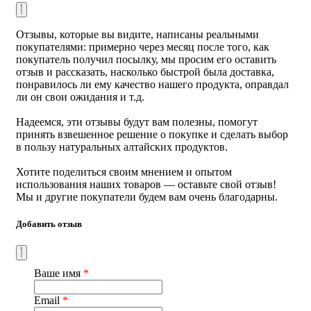
муравьиной кислоты и гистамина эффективно
снимает боль и воспаление. Восстанавливает баланс
обменных процессов в суставных тканях. В
Отзывы, которые вы видите, написаны реальными
сочетании с сабельником улучшает синтез коллагена
покупателями: примерно через месяц после того, как
– основного строительного вещества хрящевых
покупатель получил посылку, мы просим его оставить
тканей, дефицит которого приводит к развитию
отзыв и рассказать, насколько быстрой была доставка,
артрозов.
понравилось ли ему качество нашего продукта, оправдал
Череда
- нормализует нарушенный обмен веществ
ли он свои ожидания и т.д.
и ускоряет регенеративные свойства хрящевой
ткани.
Надеемся, эти отзывы будут вам полезны, помогут
Можжевельник
- нормализует функцию почек.
принять взвешенное решение о покупке и сделать выбор
Выводит токсичные вещества из организма.
в пользу натуральных алтайских продуктов.
Ромашка аптечная
- нормализует синтез
синовиальной жидкости. Усиливает функцию
Хотите поделиться своим мнением и опытом
внутрисуставной смазки, предотвращая трение
использования наших товаров — оставьте свой отзыв!
суставных поверхностей и их изнашивание.
Мы и другие покупатели будем вам очень благодарны.
Подорожник
- активизирует кровоснабжение и
питание суставных тканей. Удерживает воду в
Добавить отзыв
хрящах, делая их более эластичным и прочным.
Приготовление
2 пирамидки сбора залить 250 мл
кипятка (1 пирамидка 3,5 г), обязательно настаивать в
Ваше имя
*
термосе 4-6 часов.
Email
*
Способ применения
: 1/3 стакана за 30 минут до еды 3