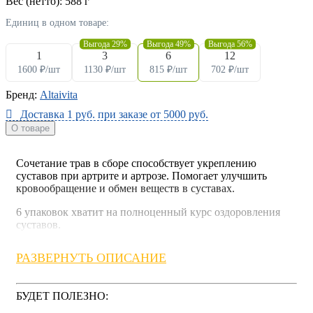
Вес (нетто):
588 г
Единиц в одном товаре:
Выгода 29%
Выгода 49%
Выгода 56%
1
3
6
12
1600
₽
/шт
1130
₽
/шт
815
₽
/шт
702
₽
/шт
Бренд:
Altaivita
Доставка 1 руб. при заказе от 5000 руб.
О товаре
Сочетание трав в сборе способствует укреплению
суставов при артрите и артрозе. Помогает улучшить
кровообращение и обмен веществ в суставах.
6 упаковок хватит на полноценный курс оздоровления
суставов.
Свойства сбора, при регулярном приеме:
РАЗВЕРНУТЬ ОПИСАНИЕ
Стимулирует естественное обновление хрящевой
ткани суставов
БУДЕТ ПОЛЕЗНО:
Уменьшает воспаление, избавляет от боли и отеков
Возвращает суставам подвижность и эластичность