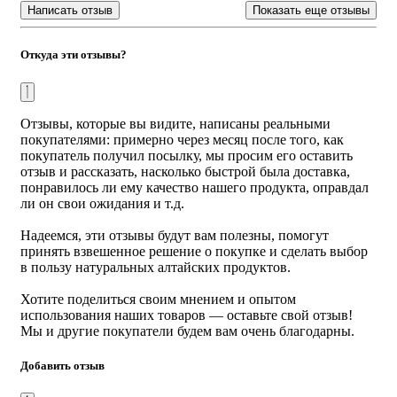
Написать отзыв
Показать еще отзывы
предотвращению сопутствующих осложнений и
деформации сустава;
устранению судорог икроножных мышц;
Откуда эти отзывы?
снятию усталости и напряжения ног;
повышению тургора и эластичности кожи ног и
тела
Крем-мазь уменьшает острую боль в области суставов,
Отзывы, которые вы видите, написаны реальными
мышц, и воспаление при ревматических заболеваниях.
покупателями: примерно через месяц после того, как
покупатель получил посылку, мы просим его оставить
Возможно изменение цвета и однородности структуры,
отзыв и рассказать, насколько быстрой была доставка,
свидетельствующее о природном происхождении, не
понравилось ли ему качество нашего продукта, оправдал
влияющее на показатели качества и безопасности
ли он свои ожидания и т.д.
продукта.
Надеемся, эти отзывы будут вам полезны, помогут
Способ применения:
нанести на кожу легким
принять взвешенное решение о покупке и сделать выбор
массирующим движением до полного впитывания 2-3
в пользу натуральных алтайских продуктов.
раза в день, для большей эффективности обвязать больной
участок шерстяной тканью.
Хотите поделиться своим мнением и опытом
использования наших товаров — оставьте свой отзыв!
Рекомендуемый курс применения
: 2 месяца.
Мы и другие покупатели будем вам очень благодарны.
(Понадобится 4 бутылька на полный курс)
Добавить отзыв
СОСТАВ
: вода очищенная, глицерин, масло пантовое,
масло кедровое, живица кедровая, терпентиновое масло,