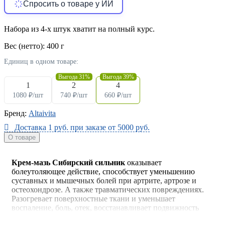
Спросить о товаре у ИИ
Набора из 4-х штук хватит на полный курс.
Вес (нетто):
400 г
Единиц в одном товаре:
Выгода 31%
Выгода 39%
1
2
4
1080
₽
/шт
740
₽
/шт
660
₽
/шт
Бренд:
Altaivita
Доставка 1 руб. при заказе от 5000 руб.
О товаре
Крем-мазь Сибирский сильник
оказывает
болеутоляющее действие, способствует уменьшению
суставных и мышечных болей при артрите, артрозе и
остеохондрозе. А также травматических повреждениях.
Разогревает поверхностные ткани и уменьшает
воспаление, боль, отек, восстанавливает подвижность
сутавов и позвоночника.