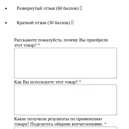
Способ приготовления целебного средства
Развернутый отзыв (60 баллов)
Смешайте две травы в равных пропорциях. Залейте две
столовых ложки сухой смеси 500 мл кипятка.
Краткий отзыв (30 баллов)
Настаивайте отвар в течение 2 часов. Перед применением
профильтруйте. Принимать настой следует по 100 мл за
полчаса до еды.
Расскажите пожалуйста, почему Вы приобрели
этот товар?
*
Для лечения женских заболеваний спринцеванием
следует заварить 2 столовых ложки сбора в стакане
кипятка. Настаивайте отвар в течение 3 часов и
приступайте к процедурам.
Помимо отвара, можно приготовить настойку на водке.
Залейте 50 г травы 500 мл водки и настаивайте смесь в
Как Вы используете этот товар?
*
течение двух недель в темном прохладном месте. Курс
лечения составляет 1 месяц. Принимать нужно по 30
капель средства за полчаса до еды.
Где купить Боровую матки и Красную щетку? Сегодня в
аптеках имеется большое разнообразие лекарственных
трав, однако не каждый производитель соблюдает все
необходимые правила в процессе сбора, хранения и
Какие получили результаты по применению
фасовки продукции. Интернет-магазин 'Алтайвита'
товара? Поделитесь общими впечатлениями.
*
предлагает своим покупателям высококачественный