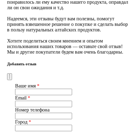
смолы, флавоноиды, сапонины, арбутин, лимонную
понравилось ли ему качество нашего продукта, оправдал
кислоту, медь, витамин С, марганец, цинк. При
ли он свои ожидания и т.д.
совместном употреблении они работают синергично и
помогают избавиться от следующих болезней:
Надеемся, эти отзывы будут вам полезны, помогут
принять взвешенное решение о покупке и сделать выбор
фиброма матки;
в пользу натуральных алтайских продуктов.
миома;
мастопатия;
Хотите поделиться своим мнением и опытом
бесплодие;
использования наших товаров — оставьте свой отзыв!
эндометроз;
Мы и другие покупатели будем вам очень благодарны.
полипоз;
кистоз;
Добавить отзыв
маточное кровотечение;
непроходимость труб;
язва желудка;
воспаление предстательной железы у мужчин;
Ваше имя
*
геморрой;
сахарный диабет;
Email
*
заболевания мочеполовой системы;
экзема, дерматиты, угревая сыпь.
Номер телефона
Этот травяной сбор используется с древних времен и для
поддержания молодости. Микроэлементы в его составе
Город
*
восстанавливают выработку коллагена и замедляют
процессы старения.