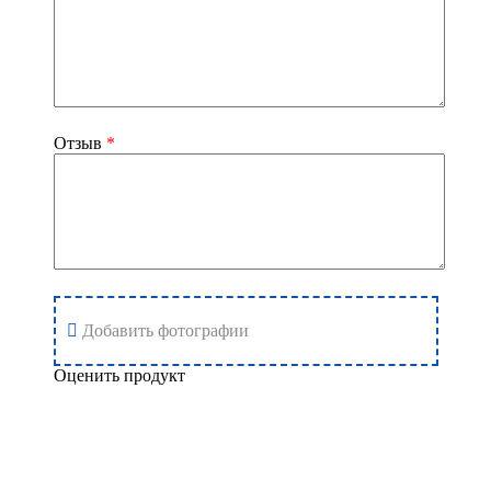
продукт крупной фракции, который сохранил в себе все
полезные свойства. Для заказа заполните форму с
контактными данными и укажите номер телефона, по
которому с вами свяжется менеджер компании. Оплатить
покупку вы можете после получения посылки. Доставка
осуществляется по всей территории России.
Отзыв
*
Страна производства
: Россия
Добавить фотографии
Оценить продукт
Добавить отзыв