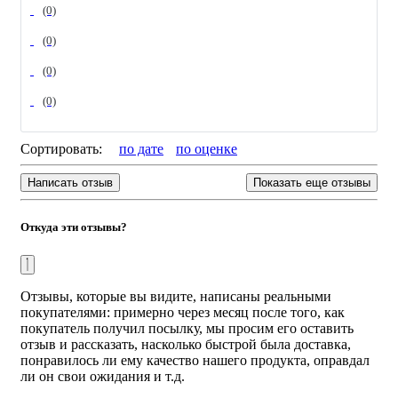
(0)
очищает поры, способствует выведению токсинов.
(0)
Состав:
вода очищенная, кокамидопропилбетаин,
кокоиламиноксид, акрилик/акрилат сополимер, сорбитол,
(0)
ПЭГ-400, мумиё алтайское, экстракт череды, аллантоин,
Д-пантенол, парфюмерная композиция,
(0)
метилхлоризотиазолинон, метилизотиазолинон, ЭДТА.
Способ применения:
лёгкими массирующими
Сортировать:
по дате
по оценкe
движениями нанести небольшое количество геля на
влажное лицо, бережно помассировать и смыть теплой
Написать отзыв
Показать еще отзывы
водой. Подходит для ежедневного применения.
Условия хранения:
хранить при температуре от 0°С. до
Откуда эти отзывы?
+25°С.
Срок годности:
2 года
Страна производства
: Россия
Отзывы, которые вы видите, написаны реальными
покупателями: примерно через месяц после того, как
покупатель получил посылку, мы просим его оставить
отзыв и рассказать, насколько быстрой была доставка,
понравилось ли ему качество нашего продукта, оправдал
ли он свои ожидания и т.д.