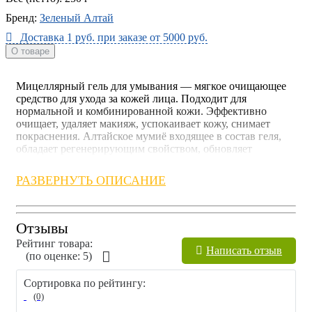
Бренд:
Зеленый Алтай
Доставка 1 руб. при заказе от 5000 руб.
О товаре
Мицеллярный гель для умывания — мягкое очищающее
средство для ухода за кожей лица. Подходит для
нормальной и комбинированной кожи. Эффективно
очищает, удаляет макияж, успокаивает кожу, снимает
покраснения. Алтайское мумиё входящее в состав геля,
обладает регенерирующим свойством, обновляет
клетки кожи.
РАЗВЕРНУТЬ ОПИСАНИЕ
Результат действия мумиё, входящего в состав, на кожу:
обладает противовоспалительным и
регенерирующим свойствами;
Отзывы
способствует разглаживанию рубцов и растяжек;
Рейтинг товара:
способствует синтезу в организме коллагена и
Написать отзыв
(по оценкe: 5)
эластина;
улучшает кровообращение в тканях;
Сортировка по рейтингу:
заживляет повреждения кожи;
оказывает антибактериальное действие;
(0)
разглаживает морщины, выравнивает кожу;