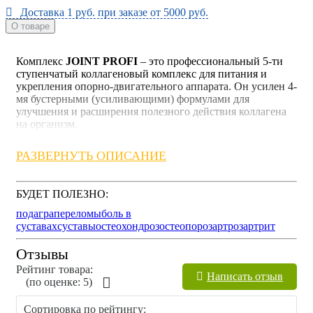
Доставка 1 руб. при заказе от 5000 руб.
О товаре
Комплекс
JOINT PROFI
– это профессиональный 5-ти
ступенчатый коллагеновый комплекс для питания и
укрепления опорно-двигательного аппарата. Он усилен 4-
мя бустерными (усиливающими) формулами для
улучшения и расширения полезного действия коллагена
на организм.
Полезные свойства комплекса:
РАЗВЕРНУТЬ ОПИСАНИЕ
обеспечивает высокую прочность костной ткани:
профилактика переломов и травм, остеопении и
БУДЕТ ПОЛЕЗНО:
остеопороза
ускоряет сращивание и регенерацию тканей после
подагра
переломы
боль в
переломов, растяжений, ушибов, ожогов
суставах
суставы
остеохондроз
остеопороз
артроз
артрит
позволяет в относительно короткие сроки
восстановить хрящевую поверхность менисков
Отзывы
при длительном применении, существенно снижает
Рейтинг товара:
боль в суставах и восстанавливает хрящевые ткани,
Написать отзыв
(по оценкe: 5)
стимулирует создание компонентов хрящей
восполняет баланс суставной жидкости, что
Сортировка по рейтингу:
предотвращает "износ" хрящей