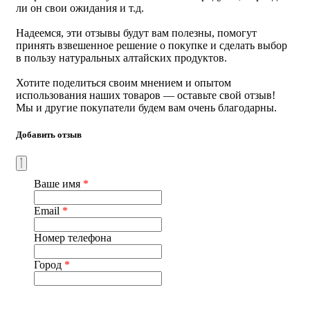
Минимальный курс приема
– 3 недели. На 1 курс
ли он свои ожидания и т.д.
необходима 1 банка.
Надеемся, эти отзывы будут вам полезны, помогут
Оптимальный курс приема
– 1,5 месяца. На 1 курс
принять взвешенное решение о покупке и сделать выбор
необходимо 2 банки.
в пользу натуральных алтайских продуктов.
Терапевтический курс приема
– 3 месяца. На 1 курс
Хотите поделиться своим мнением и опытом
необходимо 4 банки
использования наших товаров — оставьте свой отзыв!
Мы и другие покупатели будем вам очень благодарны.
Курс приема рекомендуется повторять 2-3 раза в год.
Добавить отзыв
Противопоказания:
индивидуальная непереносимость
компонентов состава, детям до 12 лет, период
беременности и кормления грудью. Рекомендуется
проконсультироваться с врачом перед применением, если
Ваше имя
*
Вы проходите курс лечения от какого-либо заболевания.
Email
*
Условия хранения
: в защищенном от влаги и света сухом
месте.
Номер телефона
Срок годности
: 30 месяцев с даты изготовления в
невскрытой упаковке изготовителя. После вскрытия -
Город
*
хранить не более 6 месяцев.
Объем:
баночка 210 г.