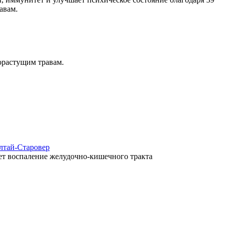
авам.
орастущим травам.
Алтай-Старовер
ет воспаление желудочно-кишечного тракта