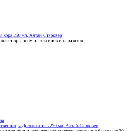
 кора 250 мл, Алтай-Старовер
авляет организм от токсинов и паразитов
пы
иственницы Долгожитель 250 мл, Алтай-Старовер
, иммунитет и улучшает психическое состояние благодаря 39