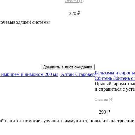
Отзывы (3)
320 ₽
мочевыводящей системы
Добавить в лист ожидания
Бальзамы и сиропы
с имбирем и лимоном 200 мл, Алтай-Старовер
Сбитень Збитень с
Пряный, ароматный
и справиться с уст
Отзывы (4)
290 ₽
й напиток помогает улучшить иммунитет, повысить настроение 