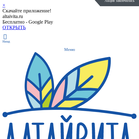
Акция закончилась
Акция закончилась
Акция закончилась
Акция
×
Скачайте приложение!
altaivita.ru
Бесплатно - Google Play
ОТКРЫТЬ
Назад
Меню