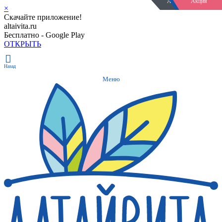
Акция закончилась
Акция закончилась
Новость
Акция
×
Скачайте приложение!
altaivita.ru
Бесплатно - Google Play
ОТКРЫТЬ
Назад
Меню