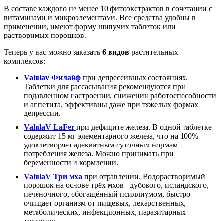
В составе каждого не менее 10 фитоэкстрактов в сочетании с
витаминами и микроэлементами. Все средства удобны в
применении, имеют форму шипучих таблеток или
растворимых порошков.
Теперь у нас можно заказать
6 видов
растительных
комплексов:
Valulav Филайф
при депрессивных состояниях.
Таблетки для рассасывания рекомендуются при
подавленном настроении, снижении работоспособности
и аппетита, эффективны даже при тяжелых формах
депрессии.
ValulaV LaFer
при дефиците железа. В одной таблетке
содержит 15 мг элементарного железа, что на 100%
удовлетворяет адекватным суточным нормам
потребления железа. Можно принимать при
беременности и кормлении.
ValulaV Три мха
при отравлении. Водорастворимый
порошок на основе трёх мхов –дубового, исландского,
печёночного, обогащённый псиллиумом, быстро
очищает организм от пищевых, лекарственных,
метаболических, инфекционных, паразитарных
токсинов.