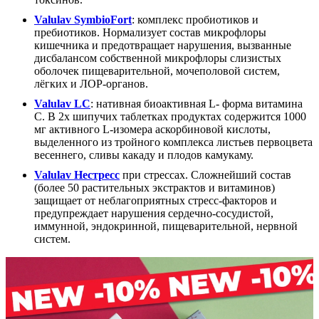
Valulav SymbioFort
: комплекс пробиотиков и
пребиотиков. Нормализует состав микрофлоры
кишечника и предотвращает нарушения, вызванные
дисбалансом собственной микрофлоры слизистых
оболочек пищеварительной, мочеполовой систем,
лёгких и ЛОР-органов.
Valulav LC
: нативная биоактивная L- форма витамина
С. В 2х шипучих таблетках продуктах содержится 1000
мг активного L-изомера аскорбиновой кислоты,
выделенного из тройного комплекса листьев первоцвета
весеннего, сливы какаду и плодов камукаму.
Valulav Нестресс
при стрессах. Сложнейший состав
(более 50 растительных экстрактов и витаминов)
защищает от неблагоприятных стресс-факторов и
предупреждает нарушения сердечно-сосудистой,
иммунной, эндокринной, пищеварительной, нервной
систем.