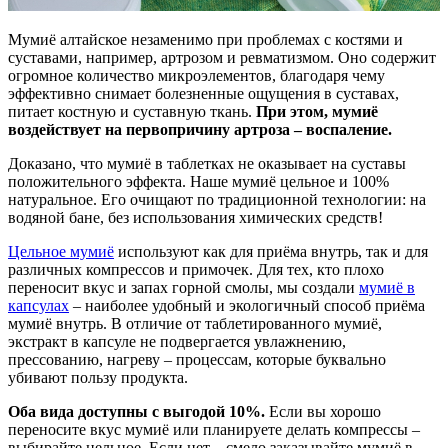
Мумиё алтайское незаменимо при проблемах с костями и
суставами, например, артрозом и ревматизмом. Оно содержит
огромное количество микроэлементов, благодаря чему
эффективно снимает болезненные ощущения в суставах,
питает костную и суставную ткань.
При этом, мумиё
воздействует на первопричину артроза – воспаление.
Доказано, что мумиё в таблетках не оказывает на суставы
положительного эффекта. Наше мумиё цельное и 100%
натуральное. Его очищают по традиционной технологии: на
водяной бане, без использования химических средств!
Цельное мумиё
используют как для приёма внутрь, так и для
различных компрессов и примочек. Для тех, кто плохо
переносит вкус и запах горной смолы, мы создали
мумиё в
капсулах
– наиболее удобный и экологичный способ приёма
мумиё внутрь. В отличие от таблетированного мумиё,
экстракт в капсуле не подвергается увлажнению,
прессованию, нагреву – процессам, которые буквально
убивают пользу продукта.
Оба вида доступны с выгодой 10%.
Если вы хорошо
переносите вкус мумиё или планируете делать компрессы –
выбирайте цельное. Если нет – смело заказывайте мумиё в