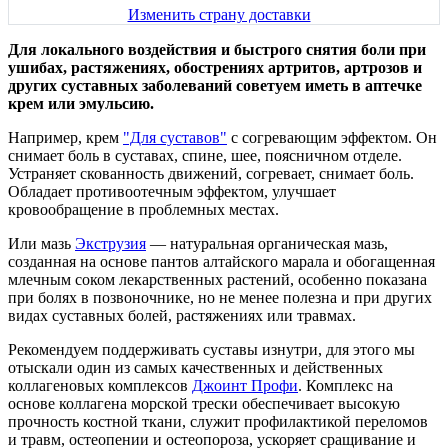
Изменить страну доставки
Для локального воздействия и быстрого снятия боли при
ушибах, растяжениях, обострениях артритов, артрозов и
других суставных заболеваний советуем иметь в аптечке
крем или эмульсию.
Например, крем
"Для суставов"
с согревающим эффектом. Он
снимает боль в суставах, спине, шее, поясничном отделе.
Устраняет скованность движений, согревает, снимает боль.
Обладает противоотечным эффектом, улучшает
кровообращение в проблемных местах.
Или мазь
Экструзия
— натуральная органическая мазь,
созданная на основе пантов алтайского марала и обогащенная
млечным соком лекарственных растений, особенно показана
при болях в позвоночнике, но не менее полезна и при других
видах суставных болей, растяжениях или травмах.
Рекомендуем поддерживать суставы изнутри, для этого мы
отыскали один из самых качественных и действенных
коллагеновых комплексов
Джоинт Профи
. Комплекс на
основе коллагена морской трески обеспечивает высокую
прочность костной ткани, служит профилактикой переломов
и травм, остеопении и остеопороза, ускоряет сращивание и