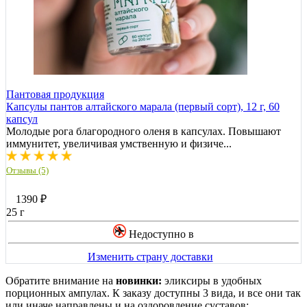
Пантовая продукция
Капсулы пантов алтайского марала (первый сорт), 12 г, 60
капсул
Молодые рога благородного оленя в капсулах. Повышают
иммунитет, увеличивая умственную и физиче...
Отзывы (5)
1390
₽
25 г
Недоступно в
Изменить страну доставки
Обратите внимание на
новинки:
эликсиры в удобных
порционных ампулах. К заказу доступны 3 вида, и все они так
или иначе направлены и на оздоровление суставов: