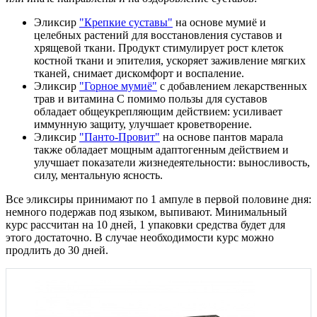
Эликсир
"Крепкие суставы"
на основе мумиё и
целебных растений для восстановления суставов и
хрящевой ткани. Продукт стимулирует рост клеток
костной ткани и эпителия, ускоряет заживление мягких
тканей, снимает дискомфорт и воспаление.
Эликсир
"Горное мумиё"
с добавлением лекарственных
трав и витамина С помимо пользы для суставов
обладает общеукрепляющим действием: усиливает
иммунную защиту, улучшает кроветворение.
Эликсир
"Панто-Провит"
на основе пантов марала
также обладает мощным адаптогенным действием и
улучшает показатели жизнедеятельности: выносливость,
силу, ментальную ясность.
Все эликсиры принимают по 1 ампуле в первой половине дня:
немного подержав под языком, выпивают. Минимальный
курс рассчитан на 10 дней, 1 упаковки средства будет для
этого достаточно. В случае необходимости курс можно
продлить до 30 дней.