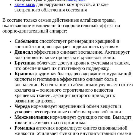
крем-мазь
для наружных компрессов, а также
экстренного облегчения состояния
В составе только самые действенные алтайские травы,
оказывающие комплексный оздоровительный эффект на
опорно-двигательный аппарат:
Сабельник
способствует регенерации хрящевой и
костной ткани, возвращает подвижность суставам.
Девясил
эффективно снимает воспаление. Активирует
восстановительные процессы в хрящевой ткани.
Брусника
облегчает доступ крови к суставам и тканям,
что обеспечивает их питательную поддержку.
Крапива
двудомная благодаря содержанию муравьиной
кислоты и гистамина эффективно снимает боль и
воспаление. В сочетании с сабельником улучшает синтез
коллагена – основного строительного вещества
хрящевых тканей, дефицит которого приводит к
развитию артрозов.
Череда
нормализует нарушенный обмен веществ и
ускоряет регенеративные свойства хрящевой ткани.
Можжевельник
нормализует функцию почек. Выводит
токсичные вещества из организма.
Ромашка
аптечная нормализует синтез синовиальной
жидкости. Усиливает функцию внутрисуставной смазки,