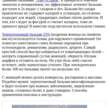
травяные бальзамы
"Для суставов"
и превратите обычное
чаепитие в ненавязчивое, но эффективное лечение! Бальзам
доступен в 2х видах: с сахаром и без. Бальзам без сахара
практически не содержит калорий и углеводов, он отлично
подходит для людей, страдающих любым типом диабетом. И
тем, кто следит за фигурой и считает калории, тоже не
принесет вреда! В качестве подсластителя используем стевию.
Терпентиновый бальзам 25%
(кедровая живица на льняном
масле) используется только для наружного применения! Он
помогает качественно снять болевые ощущения при
остеохондрозе, ревматизме, радикулите, артрите. Самый
простой способ быстро избавиться от изматывающих болей –
натереть пораженный сустав живицей, обернуть тёплым
шарфом и оставить на ночь. На утро боль либо совсем
исчезнет, либо значительно утихнет. При эпизодических
болях 100 мл бальзама хватит на несколько лет.
С живицей можно делать компрессы, растирания и массажи.
Подобно мумиё, терпентиновый бальзам многофункционален
и будет полезен при кожных заболеваниях, защемлении
нервов, головных болях и даже геморрое. Способы
применения описаны в инструкции.