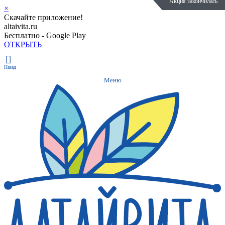
Акция закончилась
Акция закончилась
Полезное
Новость
×
Скачайте приложение!
altaivita.ru
Бесплатно - Google Play
ОТКРЫТЬ
Назад
Меню