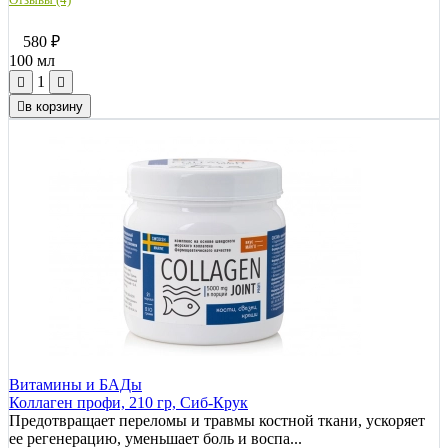
580
₽
100 мл
1
в корзину
Витамины и БАДы
Коллаген профи, 210 гр, Сиб-Крук
Предотвращает переломы и травмы костной ткани, ускоряет
ее регенерацию, уменьшает боль и воспа...