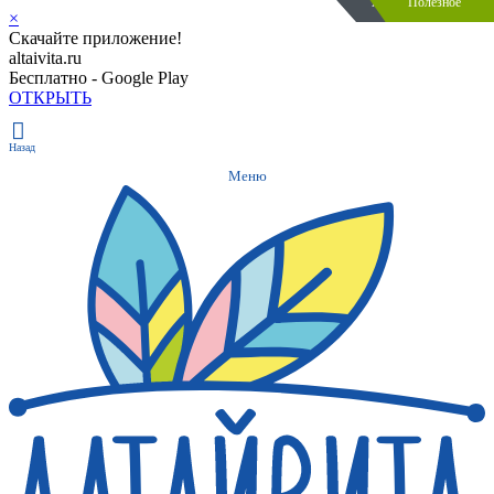
Акция закончилась
Акция закончилась
Полезное
Полезное
×
Скачайте приложение!
altaivita.ru
Бесплатно - Google Play
ОТКРЫТЬ
Назад
Меню