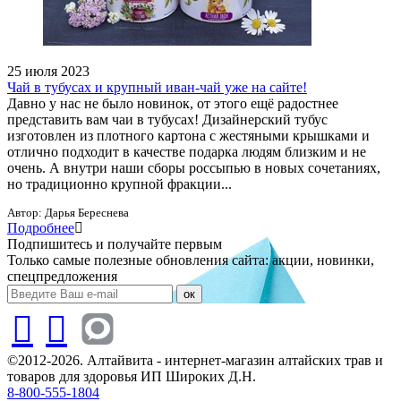
25 июля 2023
Чай в тубусах и крупный иван-чай уже на сайте!
Давно у нас не было новинок, от этого ещё радостнее
представить вам чаи в тубусах! Дизайнерский тубус
изготовлен из плотного картона с жестяными крышками и
отлично подходит в качестве подарка людям близким и не
очень. А внутри наши сборы россыпью в новых сочетаниях,
но традиционно крупной фракции...
Автор:
Дарья Береснева
Подробнее
Подпишитесь и получайте первым
Только самые полезные обновления сайта: акции, новинки,
спецпредложения
ок
©2012-2026. Алтайвита - интернет-магазин алтайских трав и
товаров для здоровья ИП Широких Д.Н.
8-800-555-1804