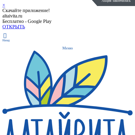
Акция закончилась
Акция закончилась
Акция закончилась
Акция закончилась
×
Скачайте приложение!
altaivita.ru
Бесплатно - Google Play
ОТКРЫТЬ
Назад
Меню