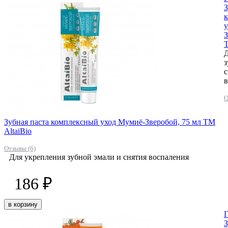
З
у
З
Т
Д
з
с
в
О
Зубная паста комплексный уход Мумиё-Зверобой, 75 мл ТМ
AltaiBio
Отзывы (6)
Для укрепления зубной эмали и снятия воспаления
186 ₽
в корзину
Г
З