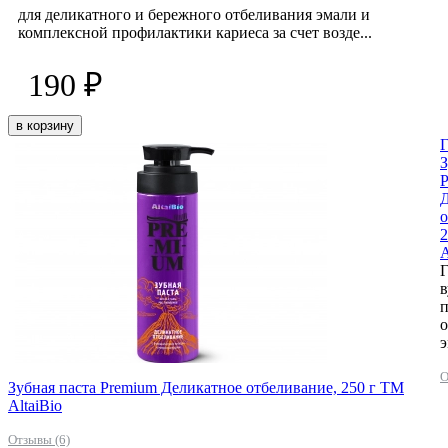
для деликатного и бережного отбеливания эмали и
комплексной профилактики кариеса за счет возде...
190 ₽
в корзину
Г
З
о
2
A
Г
в
п
о
О
Зубная паста Premium Деликатное отбеливание, 250 г ТМ
AltaiBio
Отзывы (6)