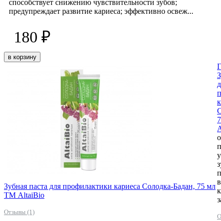
способствует снижению чувствительности зубов;
предупреждает развитие кариеса; эффективно освеж...
180 ₽
в корзину
Г
З
д
к
С
A
о
п
у
з
п
Зубная паста для профилактики кариеса Солодка-Бадан, 75 мл
к
ТМ AltaiBio
з
Отзывы (1)
О