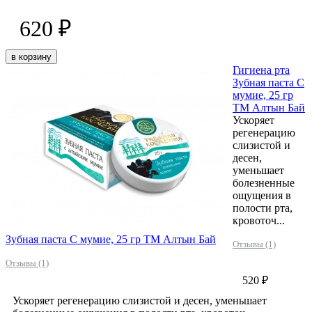
620 ₽
в корзину
Гигиена рта
Зубная паста С
мумие, 25 гр
ТМ Алтын Бай
Ускоряет
регенерацию
слизистой и
десен,
уменьшает
болезненные
ощущения в
полости рта,
кровоточ...
Зубная паста С мумие, 25 гр ТМ Алтын Бай
Отзывы (1)
Отзывы (1)
520 ₽
Ускоряет регенерацию слизистой и десен, уменьшает