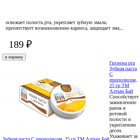
освежает полость рта, укрепляет зубную эмаль;
препятствует возникновению кариеса, защищает эма...
189 ₽
в корзину
Гигиена рта
Зубная паста
С
прополисом,
25 гр ТМ
Алтын Бай
Способствует
заживлению
ранок в
ротовой
полости и
укреплению
десен.
Ухаживает за
Зубная паста С прополисом, 25 гр ТМ Алтын Бай