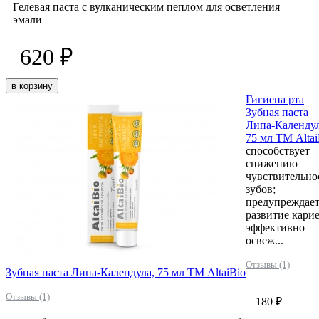
Гелевая паста с вулканическим пеплом для осветления
эмали
620 ₽
в корзину
Гигиена рта
Зубная паста
Липа-Календул
75 мл ТМ Altai
способствует
снижению
чувствительно
зубов;
предупреждае
развитие карие
эффективно
освеж...
Отзывы (1)
Зубная паста Липа-Календула, 75 мл ТМ AltaiBio
Отзывы (1)
180 ₽