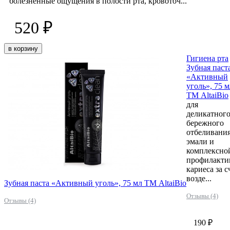
болезненные ощущения в полости рта, кровоточ...
520 ₽
в корзину
Гигиена рта
Зубная паст
«Активный
уголь», 75 м
ТМ AltaiBio
для
деликатного
бережного
отбеливани
эмали и
комплексно
профилакти
кариеса за с
возде...
Зубная паста «Активный уголь», 75 мл ТМ AltaiBio
Отзывы (4)
Отзывы (4)
190 ₽