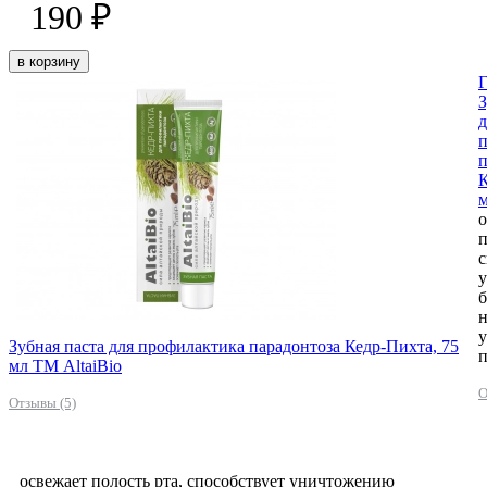
190 ₽
в корзину
Г
З
д
п
К
м
о
п
с
б
н
у
Зубная паста для профилактика парадонтоза Кедр-Пихта, 75
п
мл ТМ AltaiBio
О
Отзывы (5)
освежает полость рта, способствует уничтожению