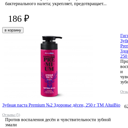
бактериального налета; укрепляет, предотвращает...
186 ₽
в корзину
Гиг
Зуб
Pre
Здо
250
Про
вос
и
чув
зуб
Отзы
Зубная паста Premium №2 Здоровье дёсен, 250 г ТМ AltaiBio
6
Отзывы (5)
Против воспаления десён и чувствительности зубной
эмали