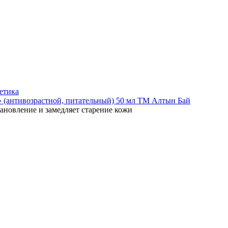
етика
 (антивозрастной, питательный) 50 мл ТМ Алтын Бай
тановление и замедляет старение кожи