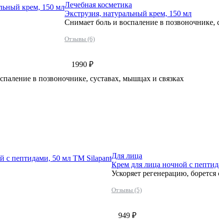
Лечебная косметика
льный крем, 150 мл
Экструзия, натуральный крем, 150 мл
Снимает боль и воспаление в позвоночнике, 
Отзывы (6)
1990 ₽
спаление в позвоночнике, суставах, мышцах и связках
Для лица
й с пептидами, 50 мл ТМ Silapant
Крем для лица ночной с пептида
Ускоряет регенерацию, борется
Отзывы (5)
949 ₽