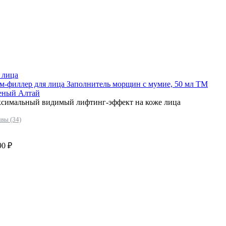
 лица
м-филлер для лица Заполнитель морщин с мумие, 50 мл ТМ
еный Алтай
симальный видимый лифтинг-эффект на коже лица
вы (34)
90 ₽