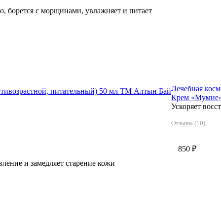
ю, борется с морщинами, увлажняет и питает
Лечебная косм
тивозрастной, питательный) 50 мл ТМ Алтын Бай
Крем «Мумие»
Ускоряет восс
Отзывы (10)
850 ₽
вление и замедляет старение кожи