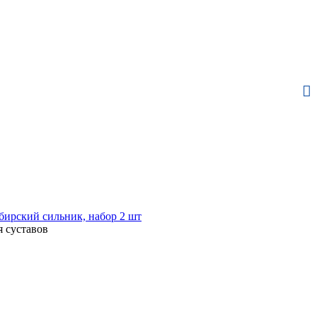
бирский сильник, набор 2 шт
я суставов