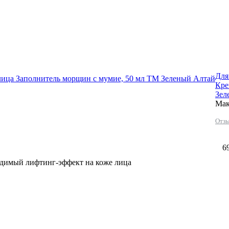
Для
лица Заполнитель морщин с мумие, 50 мл ТМ Зеленый Алтай
Кре
Зел
Мак
Отзы
6
димый лифтинг-эффект на коже лица